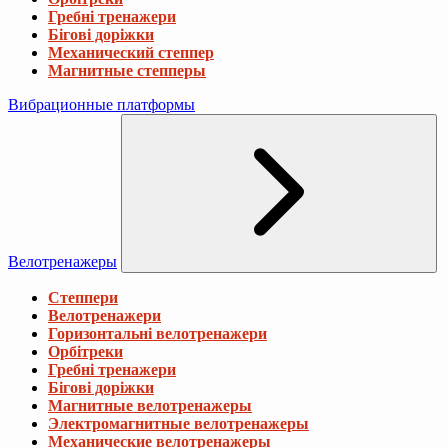
Гребні тренажери
Бігові доріжки
Механический степпер
Магнитные степперы
Вибрационные платформы
Велотренажеры
Степпери
Велотренажери
Горизонтальні велотренажери
Орбітреки
Гребні тренажери
Бігові доріжки
Магнитные велотренажеры
Электромагнитные велотренажеры
Механические велотренажеры