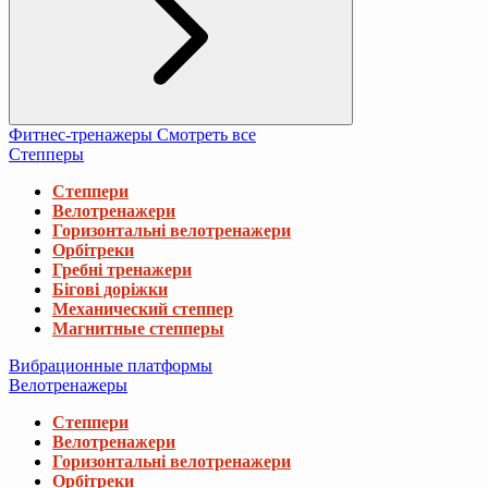
Фитнес-тренажеры
Смотреть все
Степперы
Степпери
Велотренажери
Горизонтальні велотренажери
Орбітреки
Гребні тренажери
Бігові доріжки
Механический степпер
Магнитные степперы
Вибрационные платформы
Велотренажеры
Степпери
Велотренажери
Горизонтальні велотренажери
Орбітреки