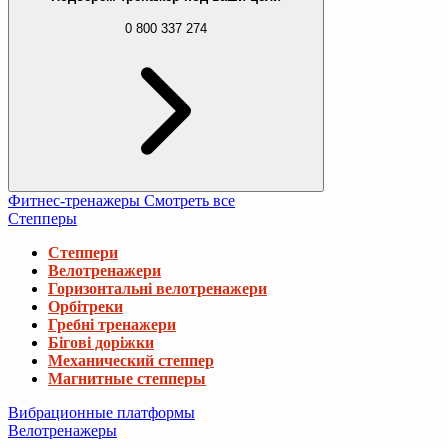
0 800 337 274
Фитнес-тренажеры
Смотреть все
Степперы
Степпери
Велотренажери
Горизонтальні велотренажери
Орбітреки
Гребні тренажери
Бігові доріжки
Механический степпер
Магнитные степперы
Вибрационные платформы
Велотренажеры