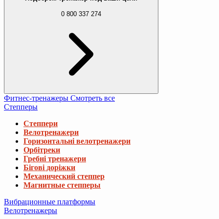
0 800 337 274
Фитнес-тренажеры
Смотреть все
Степперы
Степпери
Велотренажери
Горизонтальні велотренажери
Орбітреки
Гребні тренажери
Бігові доріжки
Механический степпер
Магнитные степперы
Вибрационные платформы
Велотренажеры