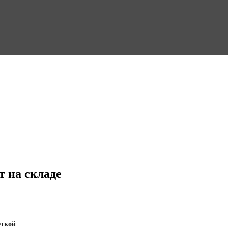
т на складе
еткой