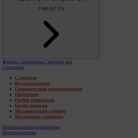
0 800 337 274
Фитнес-тренажеры
Смотреть все
Степперы
Степпери
Велотренажери
Горизонтальні велотренажери
Орбітреки
Гребні тренажери
Бігові доріжки
Механический степпер
Магнитные степперы
Вибрационные платформы
Велотренажеры