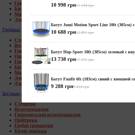
Гребні тренажери
10 998 грн
11 144 грн
Бігові доріжки
Магнитные орбитреки
Электромагнитные орбитреки
Батут Jumi Motion Sport Line 10ft (305см) 
Гребные тренажеры
10 688 грн
12 801 грн
Степпери
Велотренажери
Горизонтальні велотренажери
Батут Hop-Sport 10ft (305см) зеленый с вн
Орбітреки
13 738 грн
17 151 грн
Гребні тренажери
Бігові доріжки
Магнитные гребные тренажеры
Электромагнитные гребные тренажеры
Батут Funfit 6ft (183см) синий с внешней с
Аэромагнитные гребные тренажеры
9 288 грн
9 416 грн
Беговые дорожки
Степпери
Велотренажери
Горизонтальні велотренажери
Орбітреки
Гребні тренажери
Бігові доріжки