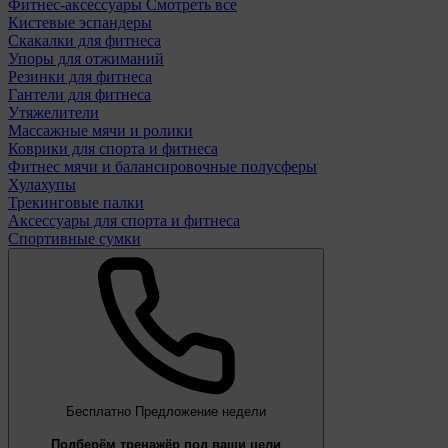
Фитнес-аксессуары
Смотреть все
Кистевые эспандеры
Скакалки для фитнеса
Упоры для отжиманий
Резинки для фитнеса
Гантели для фитнеса
Утяжелители
Массажные мячи и ролики
Коврики для спорта и фитнеса
Фитнес мячи и балансировочные полусферы
Хулахупы
Трекинговые палки
Аксессуары для спорта и фитнеса
Спортивные сумки
Бесплатно
Предложение недели
Подберём тренажёр под ваши цели