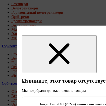
Степпери
Велотренажери
Горизонтальні велотренажери
Орбітреки
Гребні тренажери
Бігові доріжки
Магнитные велотренажеры
Электромагнитные велотренажеры
Механические велотренажеры
Горизонтальные велотренажеры
Степпери
Велотренажери
Горизонтальні велотренажери
Орбітреки
Гребні тренажери
Бігові доріжки
Извините, этот товар отсутствуе
Орбитреки
Мы подобрали для вас похожие товары
Степпери
Велотренажери
Горизонтальні велотренажери
Орбітреки
Батут Funfit 8ft (252см) синий с внешней с