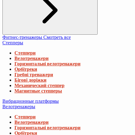
Фитнес-тренажеры
Смотреть все
Степперы
Степпери
Велотренажери
Горизонтальні велотренажери
Орбітреки
Гребні тренажери
Бігові доріжки
Механический степпер
Магнитные степперы
Вибрационные платформы
Велотренажеры
Степпери
Велотренажери
Горизонтальні велотренажери
Орбітреки