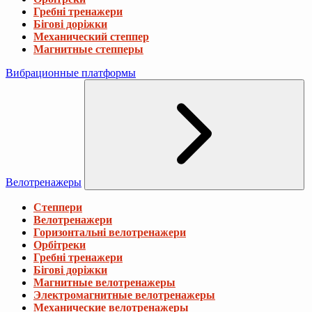
Гребні тренажери
Бігові доріжки
Механический степпер
Магнитные степперы
Вибрационные платформы
Велотренажеры
Степпери
Велотренажери
Горизонтальні велотренажери
Орбітреки
Гребні тренажери
Бігові доріжки
Магнитные велотренажеры
Электромагнитные велотренажеры
Механические велотренажеры