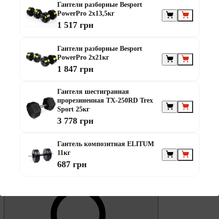
0
Гантели разборные Besport
Избранное
PowerPro 2х13,5кг
1 517 грн
Гантели разборные Besport
PowerPro 2х21кг
1 847 грн
0
Гантеля шестигранная
Корзина
прорезиненная TX-250RD Trex
Sport 25кг
3 778 грн
Гантель композитная ELITUM
11кг
687 грн