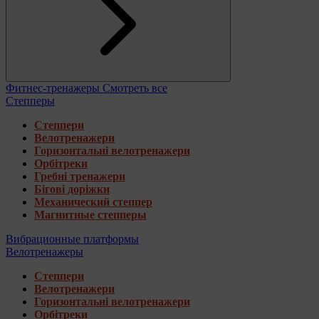
Фитнес-тренажеры
Смотреть все
Степперы
Степпери
Велотренажери
Горизонтальні велотренажери
Орбітреки
Гребні тренажери
Бігові доріжки
Механический степпер
Магнитные степперы
Вибрационные платформы
Велотренажеры
Степпери
Велотренажери
Горизонтальні велотренажери
Орбітреки