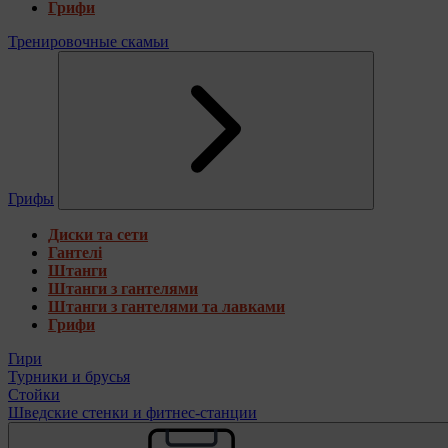
Грифи
Тренировочные скамьи
Грифы
Диски та сети
Гантелі
Штанги
Штанги з гантелями
Штанги з гантелями та лавками
Грифи
Гири
Турники и брусья
Стойки
Шведские стенки и фитнес-станции