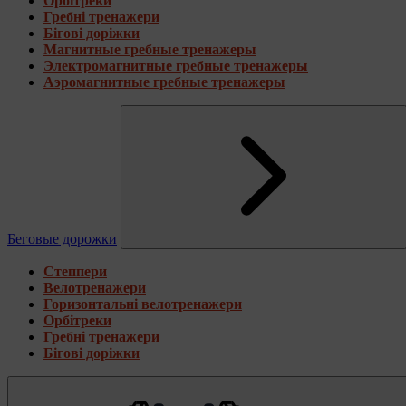
Орбітреки
Гребні тренажери
Бігові доріжки
Магнитные гребные тренажеры
Электромагнитные гребные тренажеры
Аэромагнитные гребные тренажеры
Беговые дорожки
Степпери
Велотренажери
Горизонтальні велотренажери
Орбітреки
Гребні тренажери
Бігові доріжки