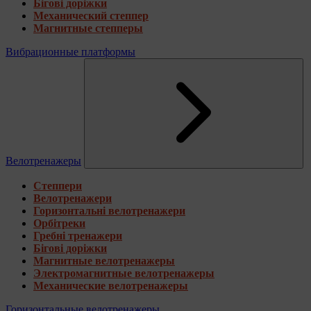
Бігові доріжки
Механический степпер
Магнитные степперы
Вибрационные платформы
Велотренажеры
Степпери
Велотренажери
Горизонтальні велотренажери
Орбітреки
Гребні тренажери
Бігові доріжки
Магнитные велотренажеры
Электромагнитные велотренажеры
Механические велотренажеры
Горизонтальные велотренажеры