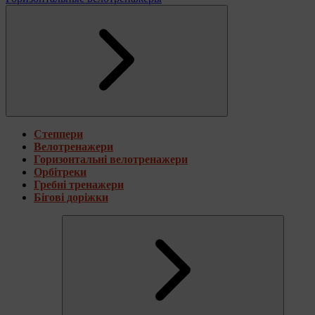
Степпери
Велотренажери
Горизонтальні велотренажери
Орбітреки
Гребні тренажери
Бігові доріжки