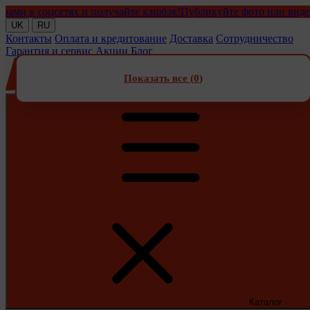
в соцсетях и получайте кэшбэк!
Публикуйте фото или видео с на
UK
RU
Контакты
Оплата и кредитование
Доставка
Сотрудничество
Гарантия и сервис
Акции
Блог
Показать все (
0
)
Каталог