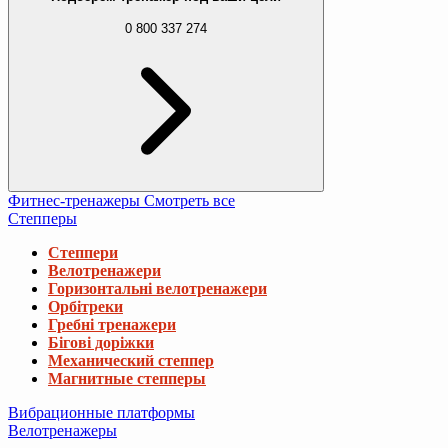
0 800 337 274
Фитнес-тренажеры
Смотреть все
Степперы
Степпери
Велотренажери
Горизонтальні велотренажери
Орбітреки
Гребні тренажери
Бігові доріжки
Механический степпер
Магнитные степперы
Вибрационные платформы
Велотренажеры