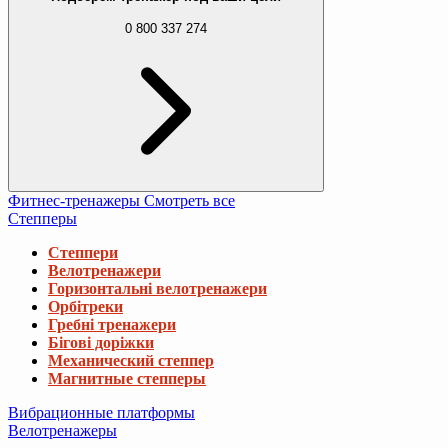
0 800 337 274
Фитнес-тренажеры
Смотреть все
Степперы
Степпери
Велотренажери
Горизонтальні велотренажери
Орбітреки
Гребні тренажери
Бігові доріжки
Механический степпер
Магнитные степперы
Вибрационные платформы
Велотренажеры