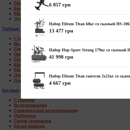
Гребні тренажери
6 857 грн
Бігові доріжки
Магнитные орбитреки
Электромагнитные орбитреки
Набор Elitum Titan 68кг со скамьей HS-10
Гребные тренажеры
13 477 грн
Степпери
Велотренажери
Горизонтальні велотренажери
Набор Hop-Sport Strong 179кг со скамьей 
Орбітреки
41 998 грн
Гребні тренажери
Бігові доріжки
Магнитные гребные тренажеры
Электромагнитные гребные тренажеры
Набор Elitum Titan гантели 2х21кг со скам
Аэромагнитные гребные тренажеры
4 667 грн
Беговые дорожки
Степпери
Велотренажери
Горизонтальні велотренажери
Орбітреки
Гребні тренажери
Бігові доріжки