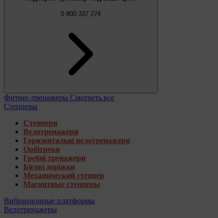
0 800 337 274
Фитнес-тренажеры
Смотреть все
Степперы
Степпери
Велотренажери
Горизонтальні велотренажери
Орбітреки
Гребні тренажери
Бігові доріжки
Механический степпер
Магнитные степперы
Вибрационные платформы
Велотренажеры