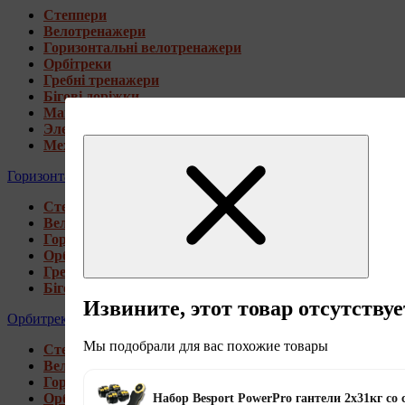
Степпери
Велотренажери
Горизонтальні велотренажери
Орбітреки
Гребні тренажери
Бігові доріжки
Магнитные велотренажеры
Электромагнитные велотренажеры
Механические велотренажеры
Горизонтальные велотренажеры
Степпери
Велотренажери
Горизонтальні велотренажери
Орбітреки
Гребні тренажери
Бігові доріжки
Извините, этот товар отсутствуе
Орбитреки
Мы подобрали для вас похожие товары
Степпери
Велотренажери
Горизонтальні велотренажери
Орбітреки
Набор Besport PowerPro гантели 2х31кг со