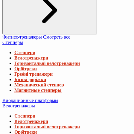
Фитнес-тренажеры
Смотреть все
Степперы
Степпери
Велотренажери
Горизонтальні велотренажери
Орбітреки
Гребні тренажери
Бігові доріжки
Механический степпер
Магнитные степперы
Вибрационные платформы
Велотренажеры
Степпери
Велотренажери
Горизонтальні велотренажери
Орбітреки