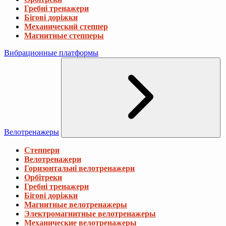
Гребні тренажери
Бігові доріжки
Механический степпер
Магнитные степперы
Вибрационные платформы
Велотренажеры
Степпери
Велотренажери
Горизонтальні велотренажери
Орбітреки
Гребні тренажери
Бігові доріжки
Магнитные велотренажеры
Электромагнитные велотренажеры
Механические велотренажеры