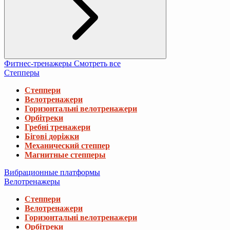
Фитнес-тренажеры
Смотреть все
Степперы
Степпери
Велотренажери
Горизонтальні велотренажери
Орбітреки
Гребні тренажери
Бігові доріжки
Механический степпер
Магнитные степперы
Вибрационные платформы
Велотренажеры
Степпери
Велотренажери
Горизонтальні велотренажери
Орбітреки