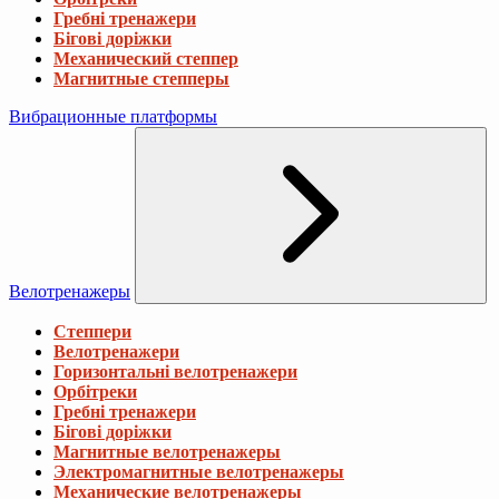
Гребні тренажери
Бігові доріжки
Механический степпер
Магнитные степперы
Вибрационные платформы
Велотренажеры
Степпери
Велотренажери
Горизонтальні велотренажери
Орбітреки
Гребні тренажери
Бігові доріжки
Магнитные велотренажеры
Электромагнитные велотренажеры
Механические велотренажеры