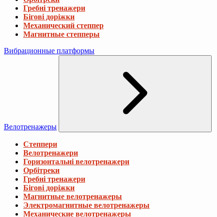
Гребні тренажери
Бігові доріжки
Механический степпер
Магнитные степперы
Вибрационные платформы
Велотренажеры
Степпери
Велотренажери
Горизонтальні велотренажери
Орбітреки
Гребні тренажери
Бігові доріжки
Магнитные велотренажеры
Электромагнитные велотренажеры
Механические велотренажеры