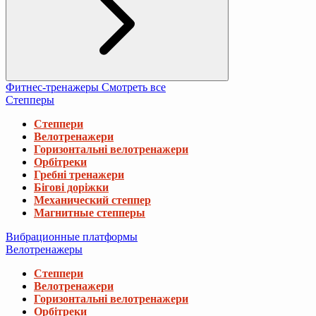
Фитнес-тренажеры
Смотреть все
Степперы
Степпери
Велотренажери
Горизонтальні велотренажери
Орбітреки
Гребні тренажери
Бігові доріжки
Механический степпер
Магнитные степперы
Вибрационные платформы
Велотренажеры
Степпери
Велотренажери
Горизонтальні велотренажери
Орбітреки