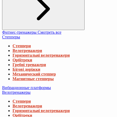
Фитнес-тренажеры
Смотреть все
Степперы
Степпери
Велотренажери
Горизонтальні велотренажери
Орбітреки
Гребні тренажери
Бігові доріжки
Механический степпер
Магнитные степперы
Вибрационные платформы
Велотренажеры
Степпери
Велотренажери
Горизонтальні велотренажери
Орбітреки