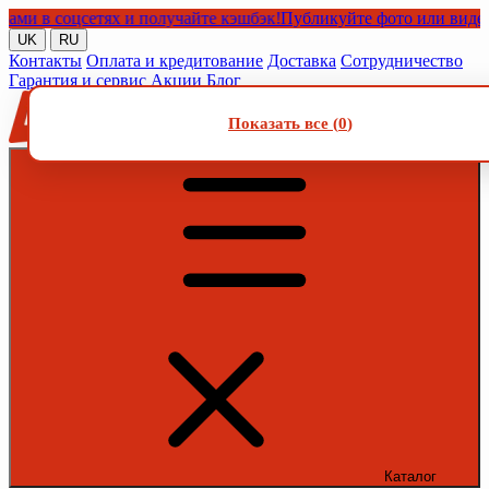
в соцсетях и получайте кэшбэк!
Публикуйте фото или видео с на
UK
RU
Контакты
Оплата и кредитование
Доставка
Сотрудничество
Гарантия и сервис
Акции
Блог
Показать все (
0
)
Каталог