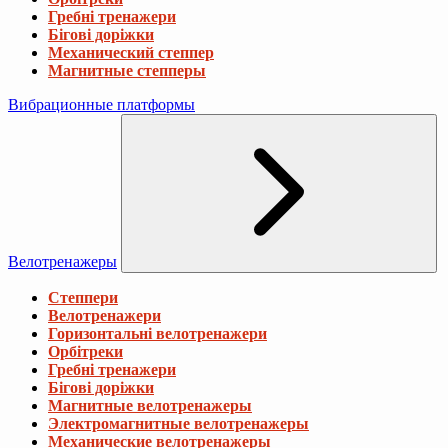
Гребні тренажери
Бігові доріжки
Механический степпер
Магнитные степперы
Вибрационные платформы
Велотренажеры
Степпери
Велотренажери
Горизонтальні велотренажери
Орбітреки
Гребні тренажери
Бігові доріжки
Магнитные велотренажеры
Электромагнитные велотренажеры
Механические велотренажеры