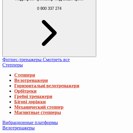
0 800 337 274
Фитнес-тренажеры
Смотреть все
Степперы
Степпери
Велотренажери
Горизонтальні велотренажери
Орбітреки
Гребні тренажери
Бігові доріжки
Механический степпер
Магнитные степперы
Вибрационные платформы
Велотренажеры