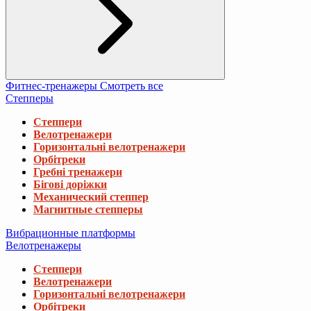
Фитнес-тренажеры
Смотреть все
Степперы
Степпери
Велотренажери
Горизонтальні велотренажери
Орбітреки
Гребні тренажери
Бігові доріжки
Механический степпер
Магнитные степперы
Вибрационные платформы
Велотренажеры
Степпери
Велотренажери
Горизонтальні велотренажери
Орбітреки