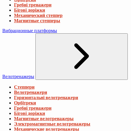
Гребні тренажери
Бігові доріжки
Механический степпер
Магнитные степперы
Вибрационные платформы
Велотренажеры
Степпери
Велотренажери
Горизонтальні велотренажери
Орбітреки
Гребні тренажери
Бігові доріжки
Магнитные велотренажеры
Электромагнитные велотренажеры
Механические велотренажеры