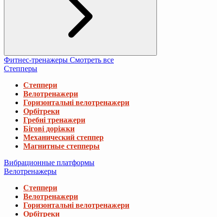
Фитнес-тренажеры
Смотреть все
Степперы
Степпери
Велотренажери
Горизонтальні велотренажери
Орбітреки
Гребні тренажери
Бігові доріжки
Механический степпер
Магнитные степперы
Вибрационные платформы
Велотренажеры
Степпери
Велотренажери
Горизонтальні велотренажери
Орбітреки