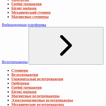
Гребні тренажери
Бігові доріжки
Механический степпер
Магнитные степперы
Вибрационные платформы
Велотренажеры
Степпери
Велотренажери
Горизонтальні велотренажери
Орбітреки
Гребні тренажери
Бігові доріжки
Магнитные велотренажеры
Электромагнитные велотренажеры
Механические велотренажеры