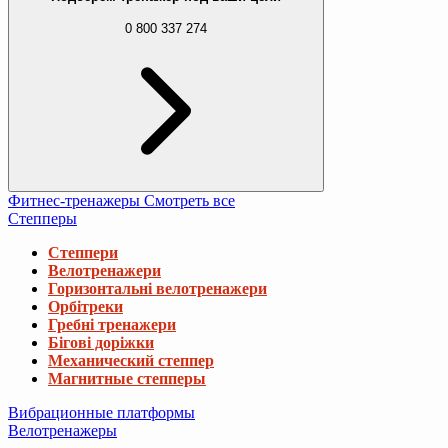
0 800 337 274
Фитнес-тренажеры
Смотреть все
Степперы
Степпери
Велотренажери
Горизонтальні велотренажери
Орбітреки
Гребні тренажери
Бігові доріжки
Механический степпер
Магнитные степперы
Вибрационные платформы
Велотренажеры