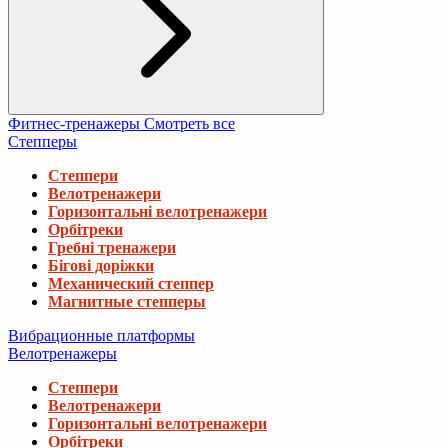
Фитнес-тренажеры
Смотреть все
Степперы
Степпери
Велотренажери
Горизонтальні велотренажери
Орбітреки
Гребні тренажери
Бігові доріжки
Механический степпер
Магнитные степперы
Вибрационные платформы
Велотренажеры
Степпери
Велотренажери
Горизонтальні велотренажери
Орбітреки