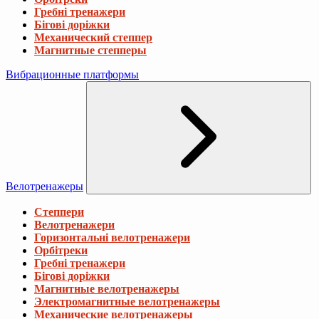
Гребні тренажери
Бігові доріжки
Механический степпер
Магнитные степперы
Вибрационные платформы
Велотренажеры
Степпери
Велотренажери
Горизонтальні велотренажери
Орбітреки
Гребні тренажери
Бігові доріжки
Магнитные велотренажеры
Электромагнитные велотренажеры
Механические велотренажеры