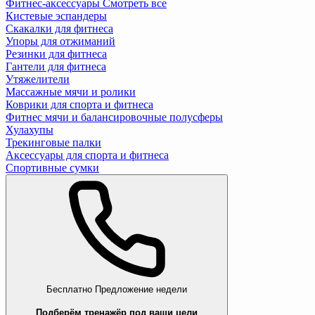
Фитнес-аксессуары
Смотреть все
Кистевые эспандеры
Скакалки для фитнеса
Упоры для отжиманий
Резинки для фитнеса
Гантели для фитнеса
Утяжелители
Массажные мячи и ролики
Коврики для спорта и фитнеса
Фитнес мячи и балансировочные полусферы
Хулахупы
Трекинговые палки
Аксессуары для спорта и фитнеса
Спортивные сумки
Бесплатно
Предложение недели
Подберём тренажёр под ваши цели