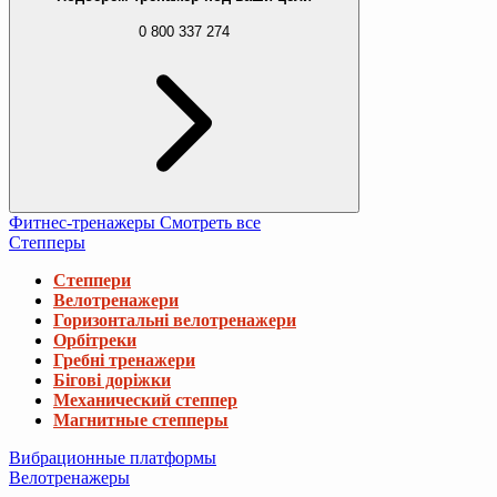
0 800 337 274
Фитнес-тренажеры
Смотреть все
Степперы
Степпери
Велотренажери
Горизонтальні велотренажери
Орбітреки
Гребні тренажери
Бігові доріжки
Механический степпер
Магнитные степперы
Вибрационные платформы
Велотренажеры