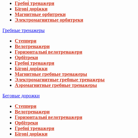
Гребні тренажери
1 118 грн
1 420 грн
Бігові доріжки
Магнитные орбитреки
Электромагнитные орбитреки
Коврик для йоги Hop-Sport HS-NB016GM 
Гребные тренажеры
1 098 грн
1 420 грн
Степпери
Велотренажери
Горизонтальні велотренажери
Мат гимнастический Hop-Sport HS-095FM 
Орбітреки
5 698 грн
5 916 грн
Гребні тренажери
Бігові доріжки
Магнитные гребные тренажеры
Электромагнитные гребные тренажеры
Мат для акупунктуры Hop-Sport HS-C07
Аэромагнитные гребные тренажеры
818 грн
1 089 грн
Беговые дорожки
Степпери
Велотренажери
Горизонтальні велотренажери
Орбітреки
Гребні тренажери
Бігові доріжки