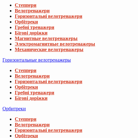
Степпери
Велотренажери
Горизонтальні велотренажери
Орбітреки
Гребні тренажери
Бігові доріжки
Магнитные велотренажеры
Электромагнитные велотренажеры
Механические велотренажеры
Горизонтальные велотренажеры
Степпери
Велотренажери
Горизонтальні велотренажери
Орбітреки
Гребні тренажери
Бігові доріжки
Извините, этот товар отсутствуе
Орбитреки
Мы подобрали для вас похожие товары
Степпери
Велотренажери
Горизонтальні велотренажери
Орбітреки
Коврик для йоги Hop-Sport HS-NB016GM 