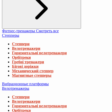
Фитнес-тренажеры
Смотреть все
Степперы
Степпери
Велотренажери
Горизонтальні велотренажери
Орбітреки
Гребні тренажери
Бігові доріжки
Механический степпер
Магнитные степперы
Вибрационные платформы
Велотренажеры
Степпери
Велотренажери
Горизонтальні велотренажери
Орбітреки