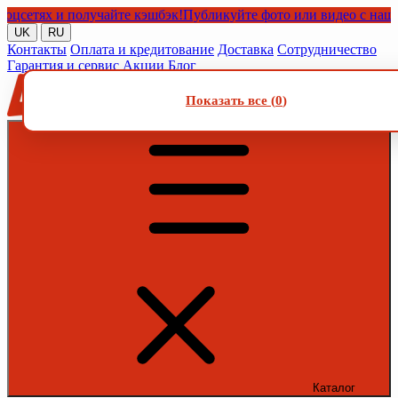
тях и получайте кэшбэк!
Публикуйте фото или видео с нашими то
UK
RU
Контакты
Оплата и кредитование
Доставка
Сотрудничество
Гарантия и сервис
Акции
Блог
Показать все (
0
)
Каталог