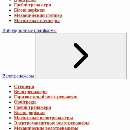
Гребні тренажери
Бігові доріжки
Механический степпер
Магнитные степперы
Вибрационные платформы
Велотренажеры
Степпери
Велотренажери
Горизонтальні велотренажери
Орбітреки
Гребні тренажери
Бігові доріжки
Магнитные велотренажеры
Электромагнитные велотренажеры
Механические велотренажеры