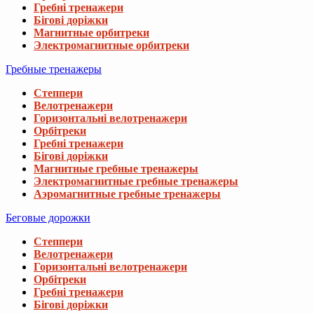
Гребні тренажери
6 857 грн
Бігові доріжки
Магнитные орбитреки
Электромагнитные орбитреки
Набор Elitum Titan 68кг со скамьей HS-10
Гребные тренажеры
13 477 грн
Степпери
Велотренажери
Горизонтальні велотренажери
Набор Hop-Sport Strong 179кг со скамьей 
Орбітреки
41 998 грн
Гребні тренажери
Бігові доріжки
Магнитные гребные тренажеры
Электромагнитные гребные тренажеры
Набор Elitum Titan гантели 2х21кг со скам
Аэромагнитные гребные тренажеры
4 667 грн
Беговые дорожки
Степпери
Велотренажери
Горизонтальні велотренажери
Орбітреки
Гребні тренажери
Бігові доріжки