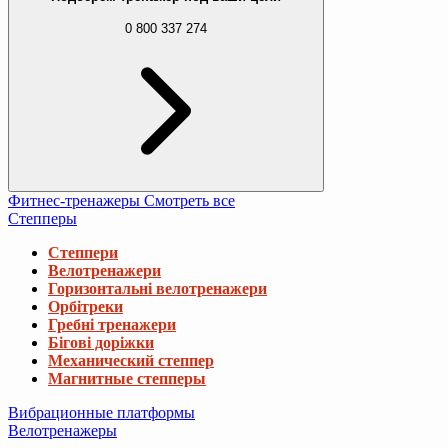
0 800 337 274
Фитнес-тренажеры
Смотреть все
Степперы
Степпери
Велотренажери
Горизонтальні велотренажери
Орбітреки
Гребні тренажери
Бігові доріжки
Механический степпер
Магнитные степперы
Вибрационные платформы
Велотренажеры