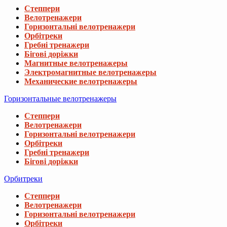
Степпери
Велотренажери
Горизонтальні велотренажери
Орбітреки
Гребні тренажери
Бігові доріжки
Магнитные велотренажеры
Электромагнитные велотренажеры
Механические велотренажеры
Горизонтальные велотренажеры
Степпери
Велотренажери
Горизонтальні велотренажери
Орбітреки
Гребні тренажери
Бігові доріжки
Извините, этот товар отсутствуе
Орбитреки
Мы подобрали для вас похожие товары
Степпери
Велотренажери
Горизонтальні велотренажери
Орбітреки
Набор Besport PowerPro гантели 2х31кг со