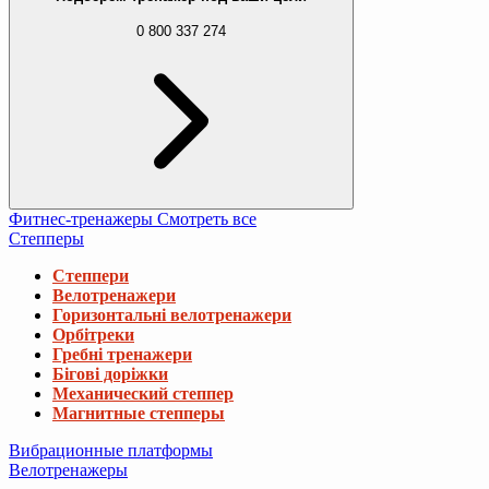
0 800 337 274
Фитнес-тренажеры
Смотреть все
Степперы
Степпери
Велотренажери
Горизонтальні велотренажери
Орбітреки
Гребні тренажери
Бігові доріжки
Механический степпер
Магнитные степперы
Вибрационные платформы
Велотренажеры