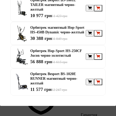
Орбитрек Besport BS-1661E
TAILER магнитный черно-
желтый
10 977 грн
11 423 грн
Орбитрек магнитный Hop-Sport
HS-450B Dynamic черно-желтый
В избранное
30 388 грн
31 849 грн
Орбитрек Hop-Sport HS-250CF
Jucon черно-золотистый
56 888 грн
61 615 грн
Орбитрек Besport BS-1020E
Поделиться
RUNNER магнитный черно-
желтый
11 577 грн
12 247 грн
Гарантия