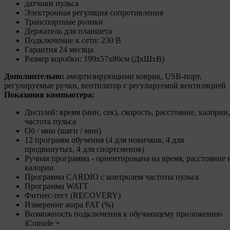
датчики пульса
Электронная регуляция сопротивления
Транспортные ролики
Держатель для планшета
Подключение к сети: 230 В
Гарантия 24 месяца
Размер коробки: 199х57х86см (ДхШхВ)
Дополнительно:
амортизирующими коврик, USB-порт,
регулируемые ручки, вентилятор с регулируемой вентиляцией
Показания компьютера:
Дисплей: время (мин, сек), скорость, расстояние, калории,
частота пульса
Об / мин (шаги / мин)
12 программ обучения (4 для новичков, 4 для
продвинутых, 4 для спортсменов)
Ручная программа - ориентирована на время, расстояние 
калории
Программа CARDIO с контролем частоты пульса
Программа WATT
Фитнес-тест (RECOVERY)
Измерение жира FAT (%)
Возможность подключения к обучающему приложению
iConsole +