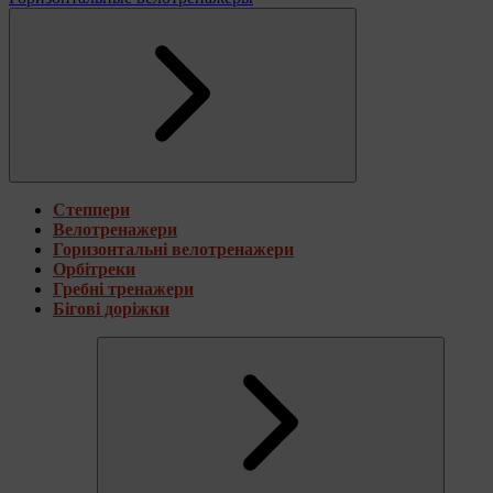
Степпери
Велотренажери
Горизонтальні велотренажери
Орбітреки
Гребні тренажери
Бігові доріжки