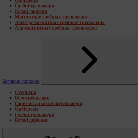
Орбітреки
Гребні тренажери
Бігові доріжки
Магнитные гребные тренажеры
Электромагнитные гребные тренажеры
Аэромагнитные гребные тренажеры
Беговые дорожки
Степпери
Велотренажери
Горизонтальні велотренажери
Орбітреки
Гребні тренажери
Бігові доріжки