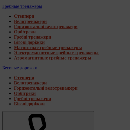
Гребные тренажеры
Степпери
Велотренажери
Горизонтальні велотренажери
Орбітреки
Гребні тренажери
Бігові доріжки
Магнитные гребные тренажеры
Электромагнитные гребные тренажеры
Аэромагнитные гребные тренажеры
Беговые дорожки
Степпери
Велотренажери
Горизонтальні велотренажери
Орбітреки
Гребні тренажери
Бігові доріжки