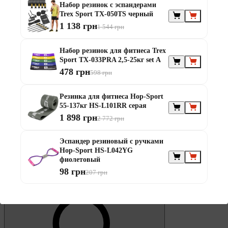
0
Набор резинок с эспандерами
Избранное
Trex Sport TX-050TS черный
1 138 грн
1 544 грн
Набор резинок для фитнеса Trex
Sport TX-033PRA 2,5-25кг set A
478 грн
598 грн
0
Резинка для фитнеса Hop-Sport
Корзина
55-137кг HS-L101RR серая
1 898 грн
2 772 грн
Эспандер резиновый с ручками
Hop-Sport HS-L042YG
фиолетовый
98 грн
207 грн