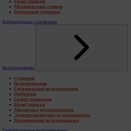
Бігові доріжки
Механический степпер
Магнитные степперы
Вибрационные платформы
Велотренажеры
Степпери
Велотренажери
Горизонтальні велотренажери
Орбітреки
Гребні тренажери
Бігові доріжки
Магнитные велотренажеры
Электромагнитные велотренажеры
Механические велотренажеры
Горизонтальные велотренажеры