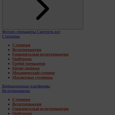
Фитнес-тренажеры
Смотреть все
Степперы
Степпери
Велотренажери
Горизонтальні велотренажери
Орбітреки
Гребні тренажери
Бігові доріжки
Механический степпер
Магнитные степперы
Вибрационные платформы
Велотренажеры
Степпери
Велотренажери
Горизонтальні велотренажери
Орбітреки