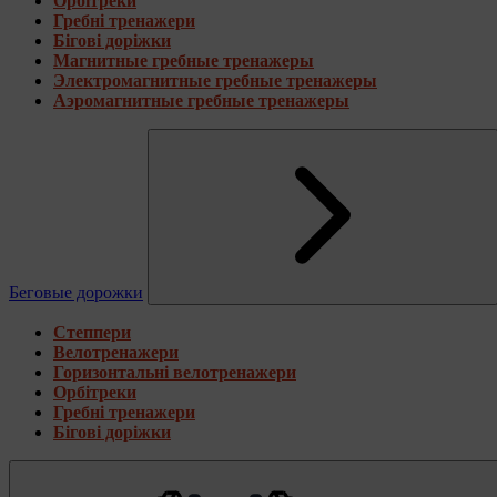
Орбітреки
Гребні тренажери
Бігові доріжки
Магнитные гребные тренажеры
Электромагнитные гребные тренажеры
Аэромагнитные гребные тренажеры
Беговые дорожки
Степпери
Велотренажери
Горизонтальні велотренажери
Орбітреки
Гребні тренажери
Бігові доріжки