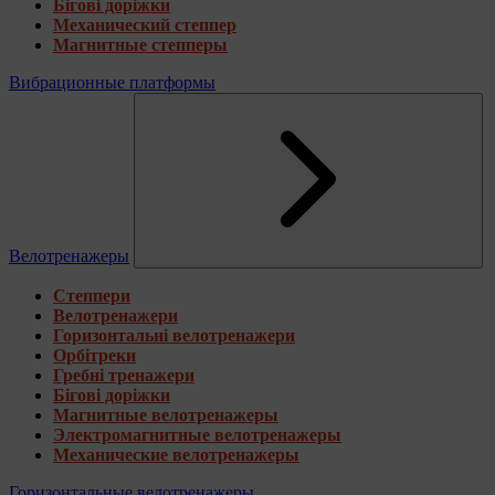
Бігові доріжки
Механический степпер
Магнитные степперы
Вибрационные платформы
Велотренажеры
Степпери
Велотренажери
Горизонтальні велотренажери
Орбітреки
Гребні тренажери
Бігові доріжки
Магнитные велотренажеры
Электромагнитные велотренажеры
Механические велотренажеры
Горизонтальные велотренажеры