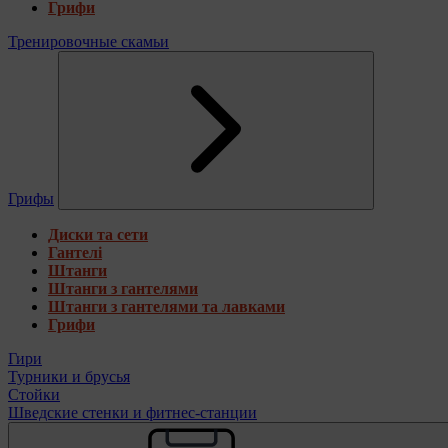
Грифи
Тренировочные скамьи
Грифы
Диски та сети
Гантелі
Штанги
Штанги з гантелями
Штанги з гантелями та лавками
Грифи
Гири
Турники и брусья
Стойки
Шведские стенки и фитнес-станции