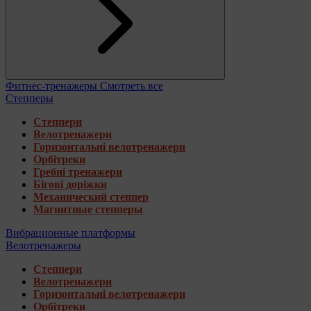
Фитнес-тренажеры
Смотреть все
Степперы
Степпери
Велотренажери
Горизонтальні велотренажери
Орбітреки
Гребні тренажери
Бігові доріжки
Механический степпер
Магнитные степперы
Вибрационные платформы
Велотренажеры
Степпери
Велотренажери
Горизонтальні велотренажери
Орбітреки