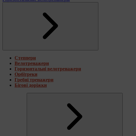
Степпери
Велотренажери
Горизонтальні велотренажери
Орбітреки
Гребні тренажери
Бігові доріжки