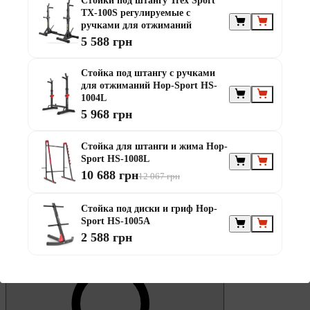
Стойки под штангу Trex Sport
0
TX-100S регулируемые с
Избранное
ручками для отжиманий
5 588 грн
Стойка под штангу с ручками
для отжиманий Hop-Sport HS-
1004L
5 968 грн
0
Корзина
Стойка для штанги и жима Hop-
Sport HS-1008L
10 688 грн
12 067 грн
Стойка под диски и гриф Hop-
Sport HS-1005A
2 588 грн