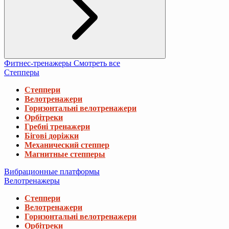
Фитнес-тренажеры
Смотреть все
Степперы
Степпери
Велотренажери
Горизонтальні велотренажери
Орбітреки
Гребні тренажери
Бігові доріжки
Механический степпер
Магнитные степперы
Вибрационные платформы
Велотренажеры
Степпери
Велотренажери
Горизонтальні велотренажери
Орбітреки