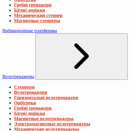
Гребні тренажери
Бігові доріжки
Механический степпер
Магнитные степперы
Вибрационные платформы
Велотренажеры
Степпери
Велотренажери
Горизонтальні велотренажери
Орбітреки
Гребні тренажери
Бігові доріжки
Магнитные велотренажеры
Электромагнитные велотренажеры
Механические велотренажеры