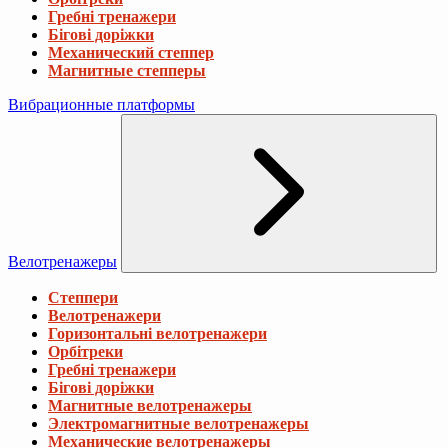
Гребні тренажери
Бігові доріжки
Механический степпер
Магнитные степперы
Вибрационные платформы
Велотренажеры
Степпери
Велотренажери
Горизонтальні велотренажери
Орбітреки
Гребні тренажери
Бігові доріжки
Магнитные велотренажеры
Электромагнитные велотренажеры
Механические велотренажеры