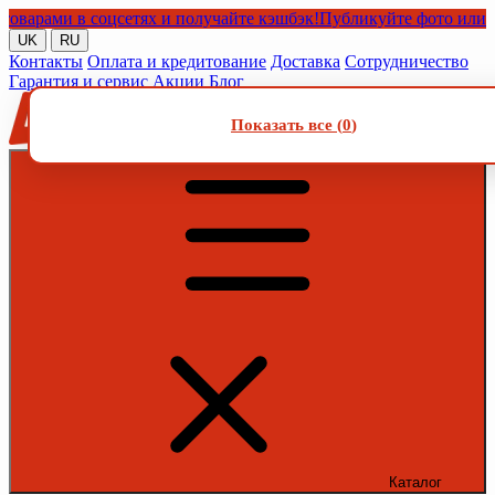
ами в соцсетях и получайте кэшбэк!
Публикуйте фото или видео
UK
RU
Контакты
Оплата и кредитование
Доставка
Сотрудничество
Гарантия и сервис
Акции
Блог
Показать все (
0
)
Каталог