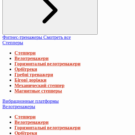
Фитнес-тренажеры
Смотреть все
Степперы
Степпери
Велотренажери
Горизонтальні велотренажери
Орбітреки
Гребні тренажери
Бігові доріжки
Механический степпер
Магнитные степперы
Вибрационные платформы
Велотренажеры
Степпери
Велотренажери
Горизонтальні велотренажери
Орбітреки