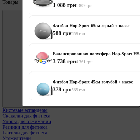
Товары
1 088 грн
1 807 грн
Фитбол Hop-Sport 65см серый + насос
588 грн
659 грн
Балансировочная полусфера Hop-Sport HS
Фитнес-аксессуары
3 738 грн
4 361 грн
Фитбол Hop-Sport 45см голубой + насос
378 грн
565 грн
Кистевые эспандеры
Скакалки для фитнеса
Упоры для отжиманий
Резинки для фитнеса
Гантели для фитнеса
Утяжелители