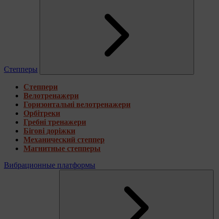
Степперы
Степпери
Велотренажери
Горизонтальні велотренажери
Орбітреки
Гребні тренажери
Бігові доріжки
Механический степпер
Магнитные степперы
Вибрационные платформы