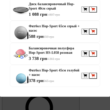
0
Диск балансировочный Hop-
Избранное
Sport 40см серый
1 088 грн
1 807 грн
Фитбол Hop-Sport 65см серый +
насос
588 грн
659 грн
0
Балансировочная полусфера
Корзина
Hop-Sport HS-L058 розовая
3 738 грн
4 361 грн
Фитбол Hop-Sport 45см голубой
+ насос
378 грн
565 грн