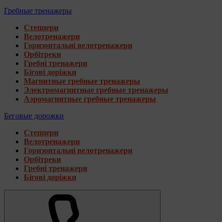
Гребные тренажеры
Степпери
Велотренажери
Горизонтальні велотренажери
Орбітреки
Гребні тренажери
Бігові доріжки
Магнитные гребные тренажеры
Электромагнитные гребные тренажеры
Аэромагнитные гребные тренажеры
Беговые дорожки
Степпери
Велотренажери
Горизонтальні велотренажери
Орбітреки
Гребні тренажери
Бігові доріжки