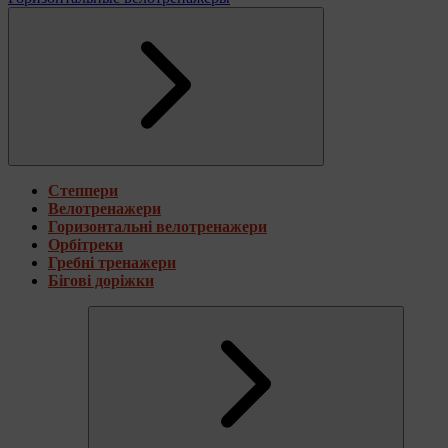
Степпери
Велотренажери
Горизонтальні велотренажери
Орбітреки
Гребні тренажери
Бігові доріжки