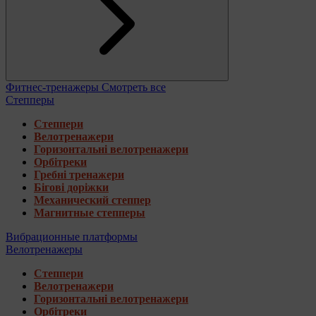
Фитнес-тренажеры
Смотреть все
Степперы
Степпери
Велотренажери
Горизонтальні велотренажери
Орбітреки
Гребні тренажери
Бігові доріжки
Механический степпер
Магнитные степперы
Вибрационные платформы
Велотренажеры
Степпери
Велотренажери
Горизонтальні велотренажери
Орбітреки