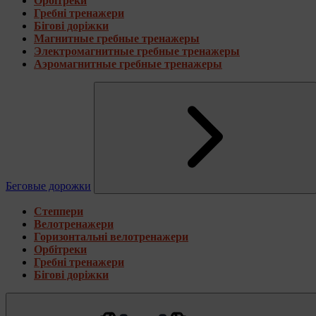
Орбітреки
Гребні тренажери
Бігові доріжки
Магнитные гребные тренажеры
Электромагнитные гребные тренажеры
Аэромагнитные гребные тренажеры
Беговые дорожки
Степпери
Велотренажери
Горизонтальні велотренажери
Орбітреки
Гребні тренажери
Бігові доріжки