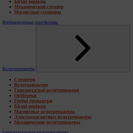
Бігові доріжки
Механический степпер
Магнитные степперы
Вибрационные платформы
Велотренажеры
Степпери
Велотренажери
Горизонтальні велотренажери
Орбітреки
Гребні тренажери
Бігові доріжки
Магнитные велотренажеры
Электромагнитные велотренажеры
Механические велотренажеры
Горизонтальные велотренажеры