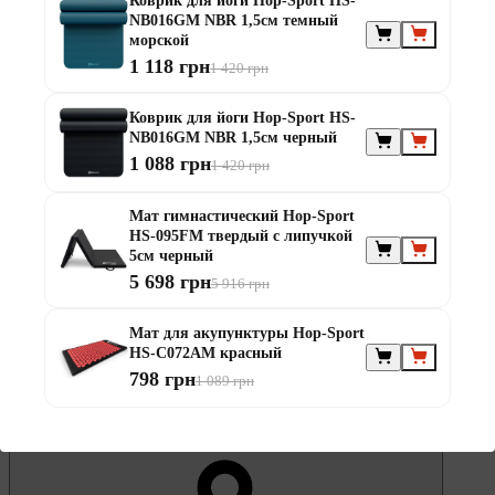
Коврик для йоги Hop-Sport HS-
NB016GM NBR 1,5см темный
морской
5 мес
1 118 грн
от 255 ₴ / мес
1 420 грн
Оплата частинами Монобанк
Коврик для йоги Hop-Sport HS-
NB016GM NBR 1,5см черный
1 088 грн
1 420 грн
Мат гимнастический Hop-Sport
HS-095FM твердый с липучкой
5см черный
5 698 грн
5 916 грн
Мат для акупунктуры Hop-Sport
HS-C072AM красный
798 грн
1 089 грн
В избранное