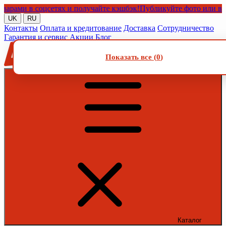
и в соцсетях и получайте кэшбэк!
Публикуйте фото или видео с
UK
RU
Контакты
Оплата и кредитование
Доставка
Сотрудничество
Гарантия и сервис
Акции
Блог
Показать все (
0
)
Каталог