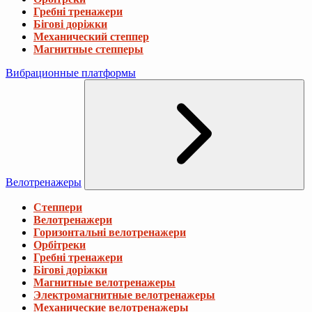
Гребні тренажери
Бігові доріжки
Механический степпер
Магнитные степперы
Вибрационные платформы
Велотренажеры
Степпери
Велотренажери
Горизонтальні велотренажери
Орбітреки
Гребні тренажери
Бігові доріжки
Магнитные велотренажеры
Электромагнитные велотренажеры
Механические велотренажеры