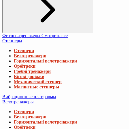
Фитнес-тренажеры
Смотреть все
Степперы
Степпери
Велотренажери
Горизонтальні велотренажери
Орбітреки
Гребні тренажери
Бігові доріжки
Механический степпер
Магнитные степперы
Вибрационные платформы
Велотренажеры
Степпери
Велотренажери
Горизонтальні велотренажери
Орбітреки