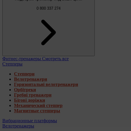
0 800 337 274
Фитнес-тренажеры
Смотреть все
Степперы
Степпери
Велотренажери
Горизонтальні велотренажери
Орбітреки
Гребні тренажери
Бігові доріжки
Механический степпер
Магнитные степперы
Вибрационные платформы
Велотренажеры