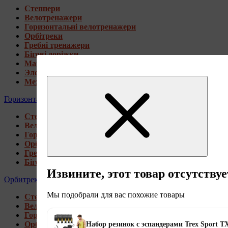
Степпери
Велотренажери
Горизонтальні велотренажери
Орбітреки
Гребні тренажери
Бігові доріжки
Магнитные велотренажеры
Электромагнитные велотренажеры
Механические велотренажеры
Горизонтальные велотренажеры
Степпери
Велотренажери
Горизонтальні велотренажери
Орбітреки
Гребні тренажери
Бігові доріжки
Извините, этот товар отсутствуе
Орбитреки
Мы подобрали для вас похожие товары
Степпери
Велотренажери
Горизонтальні велотренажери
Орбітреки
Набор резинок с эспандерами Trex Sport 