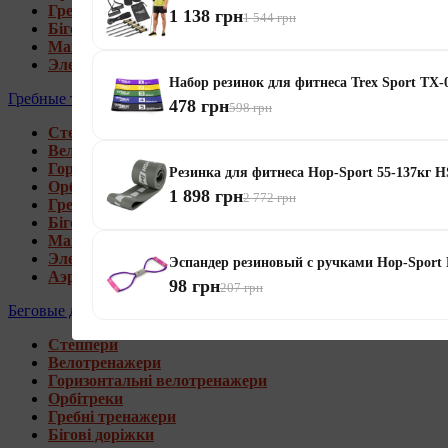
Гребні тренажери
1 138 грн
1 544 грн
Бігові доріжки
Магнитные орбитреки
Электромагнитные орбитреки
Набор резинок для фитнеса Trex Sport TX-0
Гребные тренажеры
478 грн
598 грн
Степпери
Велотренажери
Горизонтальні велотренажери
Резинка для фитнеса Hop-Sport 55-137кг 
Орбітреки
1 898 грн
2 772 грн
Гребні тренажери
Бігові доріжки
Магнитные гребные тренажеры
Электромагнитные гребные тренажеры
Эспандер резиновый с ручками Hop-Spor
Аэромагнитные гребные тренажеры
98 грн
207 грн
Беговые дорожки
Степпери
Велотренажери
Горизонтальні велотренажери
Орбітреки
Гребні тренажери
Бігові доріжки