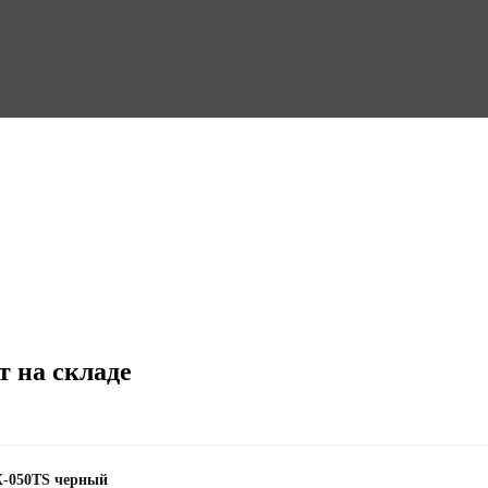
т на складе
TX-050TS черный