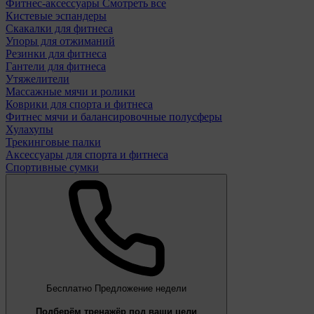
Фитнес-аксессуары
Смотреть все
Кистевые эспандеры
Скакалки для фитнеса
Упоры для отжиманий
Резинки для фитнеса
Гантели для фитнеса
Утяжелители
Массажные мячи и ролики
Коврики для спорта и фитнеса
Фитнес мячи и балансировочные полусферы
Хулахупы
Трекинговые палки
Аксессуары для спорта и фитнеса
Спортивные сумки
Бесплатно
Предложение недели
Подберём тренажёр под ваши цели