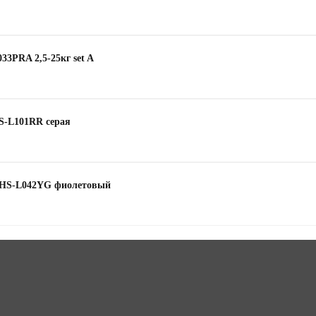
33PRA 2,5-25кг set A
HS-L101RR серая
t HS-L042YG фиолетовый