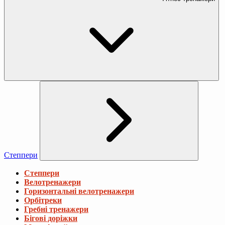
Степпери
Степпери
Велотренажери
Горизонтальні велотренажери
Орбітреки
Гребні тренажери
Бігові доріжки