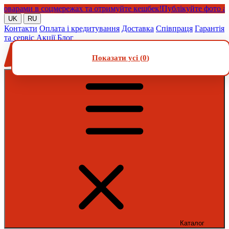
рами в соцмережах та отримуйте кешбек!
Публікуйте фото або ві
UK
RU
Контакти
Оплата і кредитування
Доставка
Співпраця
Гарантія
та сервіс
Акції
Блог
Показати усі (
0
)
Каталог