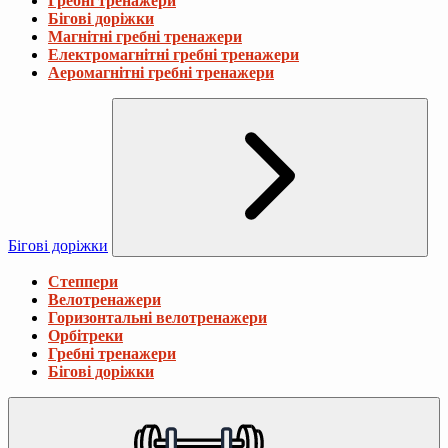
Гребні тренажери
Бігові доріжки
Магнітні гребні тренажери
Електромагнітні гребні тренажери
Аеромагнітні гребні тренажери
Бігові доріжки
Степпери
Велотренажери
Горизонтальні велотренажери
Орбітреки
Гребні тренажери
Бігові доріжки