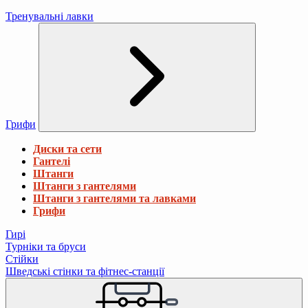
Тренувальні лавки
Грифи
Диски та сети
Гантелі
Штанги
Штанги з гантелями
Штанги з гантелями та лавками
Грифи
Гирі
Турніки та бруси
Стійки
Шведські стінки та фітнес-станції