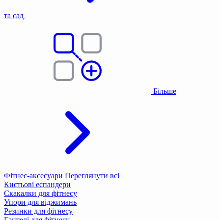
та сад
Більше
Фітнес-аксесуари
Переглянути всі
Кистьові еспандери
Скакалки для фітнесу
Упори для віджимань
Резинки для фітнесу
Гантелі для фітнесу