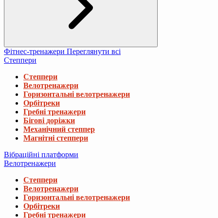
Фітнес-тренажери
Переглянути всі
Степпери
Степпери
Велотренажери
Горизонтальні велотренажери
Орбітреки
Гребні тренажери
Бігові доріжки
Механічний степпер
Магнітні степпери
Вібраційні платформи
Велотренажери
Степпери
Велотренажери
Горизонтальні велотренажери
Орбітреки
Гребні тренажери