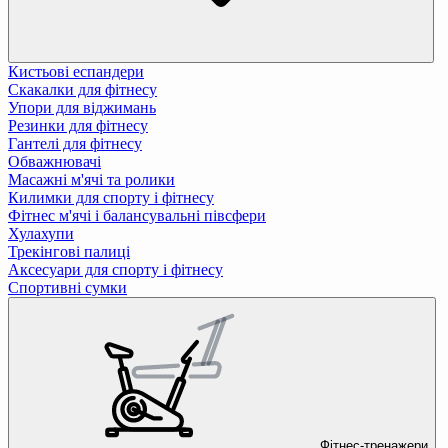
Кистьові еспандери
Скакалки для фітнесу
Упори для віджимань
Резинки для фітнесу
Гантелі для фітнесу
Обважнювачі
Масажні м'ячі та ролики
Килимки для спорту і фітнесу
Фітнес м'ячі і балансувальні півсфери
Хулахупи
Трекінгові палиці
Аксесуари для спорту і фітнесу
Спортивні сумки
Фітнес-тренажери