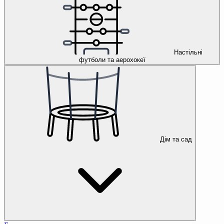
Настільні
футболи та аерохокеї
Дім та сад