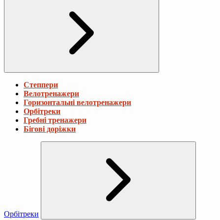
Степпери
Велотренажери
Горизонтальні велотренажери
Орбітреки
Гребні тренажери
Бігові доріжки
Орбітреки