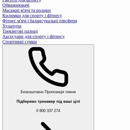
Обважнювачі
Масажні м'ячі та ролики
Килимки для спорту і фітнесу
Фітнес м'ячі і балансувальні півсфери
Хулахупи
Трекінгові палиці
Аксесуари для спорту і фітнесу
Спортивні сумки
Безкоштовно
Пропозиція тижня
Підберемо тренажер під ваші цілі
0 800 337 274