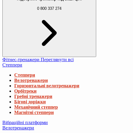
0 800 337 274
Фітнес-тренажери
Переглянути всі
Степпери
Степпери
Велотренажери
Горизонтальні велотренажери
Орбітреки
Гребні тренажери
Бігові доріжки
Механічний степпер
Магнітні степпери
Вібраційні платформи
Велотренажери