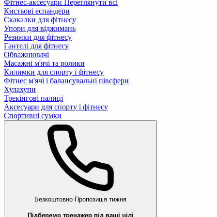
Фітнес-аксесуари
Переглянути всі
Кистьові еспандери
Скакалки для фітнесу
Упори для віджимань
Резинки для фітнесу
Гантелі для фітнесу
Обважнювачі
Масажні м'ячі та ролики
Килимки для спорту і фітнесу
Фітнес м'ячі і балансувальні півсфери
Хулахупи
Трекінгові палиці
Аксесуари для спорту і фітнесу
Спортивні сумки
Безкоштовно
Пропозиція тижня
Підберемо тренажер під ваші цілі