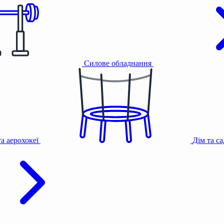
Силове обладнання
та аерохокеї
Дім та с