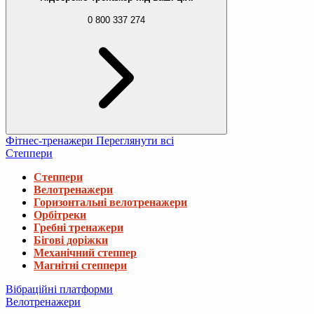
0 800 337 274
Фітнес-тренажери
Переглянути всі
Степпери
Степпери
Велотренажери
Горизонтальні велотренажери
Орбітреки
Гребні тренажери
Бігові доріжки
Механічний степпер
Магнітні степпери
Вібраційні платформи
Велотренажери