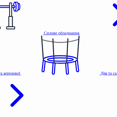
Силове обладнання
та аерохокеї
Дім та с