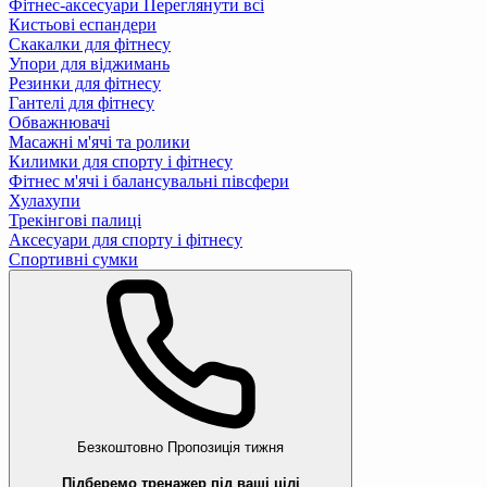
Фітнес-аксесуари
Переглянути всі
Кистьові еспандери
Скакалки для фітнесу
Упори для віджимань
Резинки для фітнесу
Гантелі для фітнесу
Обважнювачі
Масажні м'ячі та ролики
Килимки для спорту і фітнесу
Фітнес м'ячі і балансувальні півсфери
Хулахупи
Трекінгові палиці
Аксесуари для спорту і фітнесу
Спортивні сумки
Безкоштовно
Пропозиція тижня
Підберемо тренажер під ваші цілі