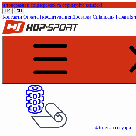
в соцмережах та отримуйте кешбек!
UK
RU
Контакти
Оплата і кредитування
Доставка
Співпраця
Гарантія 
Фітнес-аксесуари