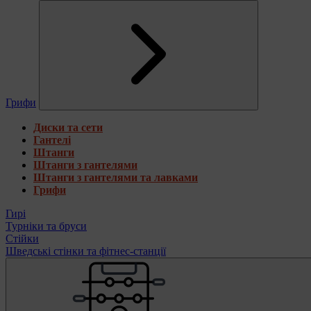
Грифи
Диски та сети
Гантелі
Штанги
Штанги з гантелями
Штанги з гантелями та лавками
Грифи
Гирі
Турніки та бруси
Стійки
Шведські стінки та фітнес-станції