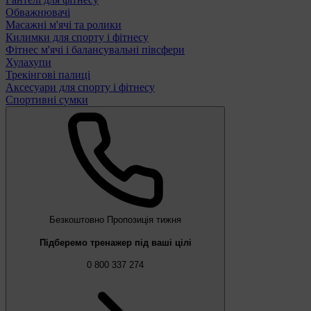
Обважнювачі
Масажні м'ячі та ролики
Килимки для спорту і фітнесу
Фітнес м'ячі і балансувальні півсфери
Хулахупи
Трекінгові палиці
Аксесуари для спорту і фітнесу
Спортивні сумки
Безкоштовно
Пропозиція тижня
Підберемо тренажер під ваші цілі
0 800 337 274