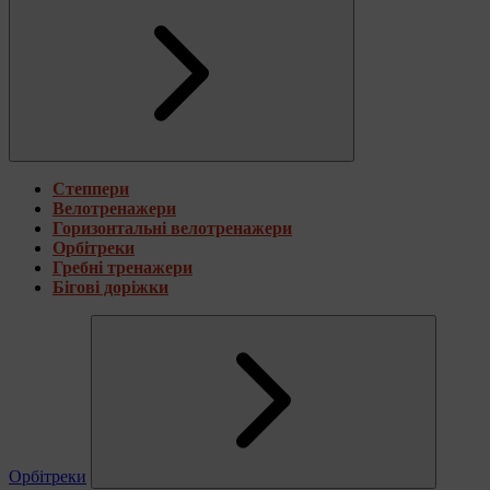
Степпери
Велотренажери
Горизонтальні велотренажери
Орбітреки
Гребні тренажери
Бігові доріжки
Орбітреки