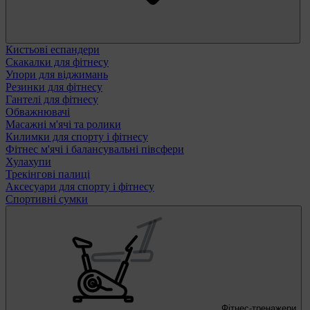
Кистьові еспандери
Скакалки для фітнесу
Упори для віджимань
Резинки для фітнесу
Гантелі для фітнесу
Обважнювачі
Масажні м'ячі та ролики
Килимки для спорту і фітнесу
Фітнес м'ячі і балансувальні півсфери
Хулахупи
Трекінгові палиці
Аксесуари для спорту і фітнесу
Спортивні сумки
Фітнес-тренажери