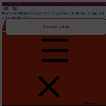
ми в соцмережах та отримуйте кешбек!
Публікуйте фото або відео
UK
RU
Контакти
Оплата і кредитування
Доставка
Співпраця
Гарантія
та сервіс
Акції
Блог
Показати усі (
0
)
Каталог