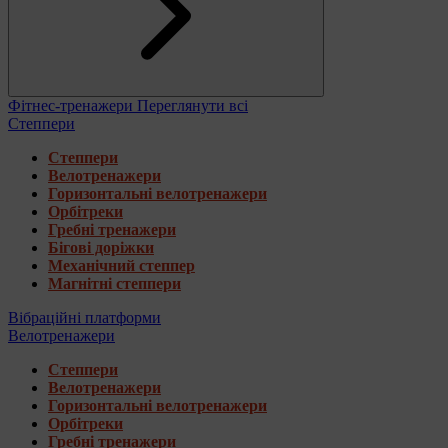
Фітнес-тренажери
Переглянути всі
Степпери
Степпери
Велотренажери
Горизонтальні велотренажери
Орбітреки
Гребні тренажери
Бігові доріжки
Механічний степпер
Магнітні степпери
Вібраційні платформи
Велотренажери
Степпери
Велотренажери
Горизонтальні велотренажери
Орбітреки
Гребні тренажери