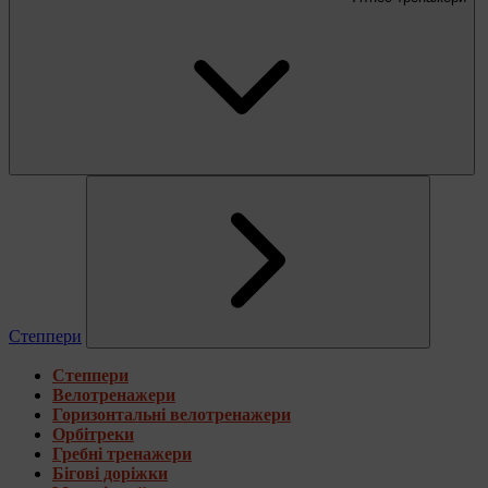
Степпери
Степпери
Велотренажери
Горизонтальні велотренажери
Орбітреки
Гребні тренажери
Бігові доріжки