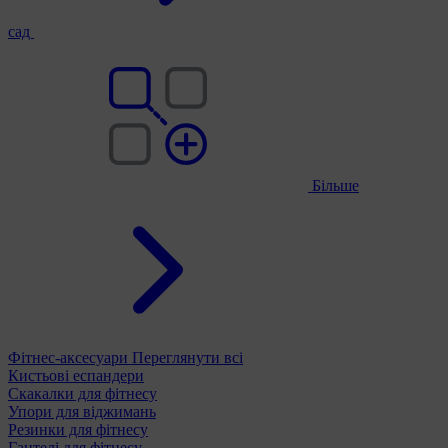
сад
Більше
Фітнес-аксесуари
Переглянути всі
Кистьові еспандери
Скакалки для фітнесу
Упори для віджимань
Резинки для фітнесу
Гантелі для фітнесу