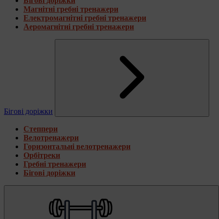
Бігові доріжки
Магнітні гребні тренажери
Електромагнітні гребні тренажери
Аеромагнітні гребні тренажери
Бігові доріжки
Степпери
Велотренажери
Горизонтальні велотренажери
Орбітреки
Гребні тренажери
Бігові доріжки