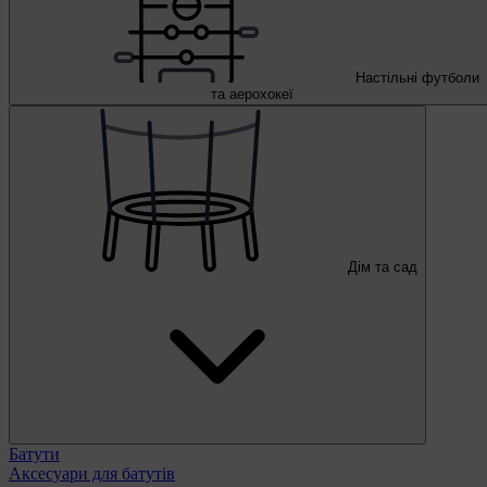
Настільні футболи
та аерохокеї
Дім та сад
Батути
Аксесуари для батутів