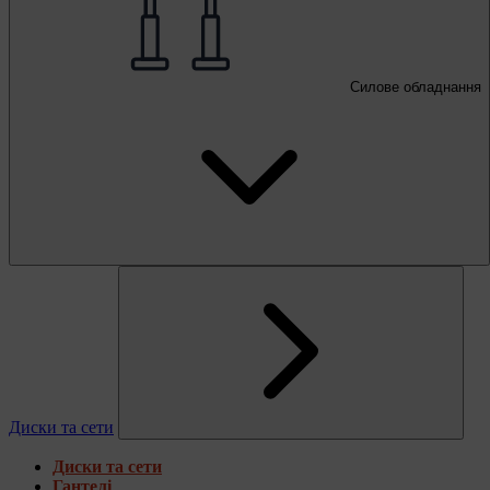
Силове обладнання
Диски та сети
Диски та сети
Гантелі