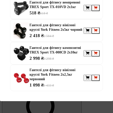
Обране
Гантелі для фітнесу неопренові
TREX Sport TX-010VD 2x1кг
518 ₴
618 ₴
Гантелі для фітнесу вінілові
круглі York Fitness 2х5кг чорний
2 418 ₴
2 584 ₴
0
Кошик
Гантелі для фітнесу композитні
TREX Sport TX-008CD 2x10кг
2 998 ₴
3 298 ₴
Гантелі для фітнесу вінілові
круглі York Fitness 2х2,5кг
червоний
1 098 ₴
1 433 ₴