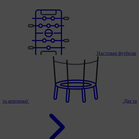
Настільні футболи
та аерохокеї
Дім та