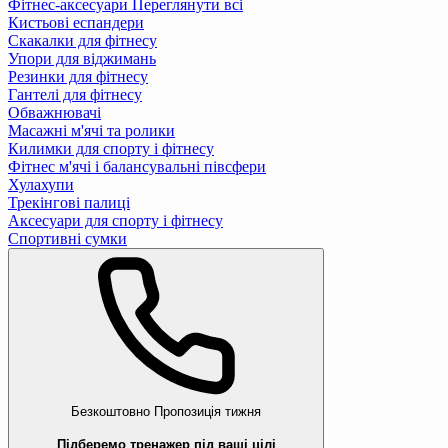
Фітнес-аксесуари
Переглянути всі
Кистьові еспандери
Скакалки для фітнесу
Упори для віджимань
Резинки для фітнесу
Гантелі для фітнесу
Обважнювачі
Масажні м'ячі та ролики
Килимки для спорту і фітнесу
Фітнес м'ячі і балансувальні півсфери
Хулахупи
Трекінгові палиці
Аксесуари для спорту і фітнесу
Спортивні сумки
Безкоштовно
Пропозиція тижня
Підберемо тренажер під ваші цілі