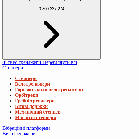
0 800 337 274
Фітнес-тренажери
Переглянути всі
Степпери
Степпери
Велотренажери
Горизонтальні велотренажери
Орбітреки
Гребні тренажери
Бігові доріжки
Механічний степпер
Магнітні степпери
Вібраційні платформи
Велотренажери