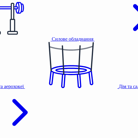
Силове обладнання
та аерохокеї
Дім та с