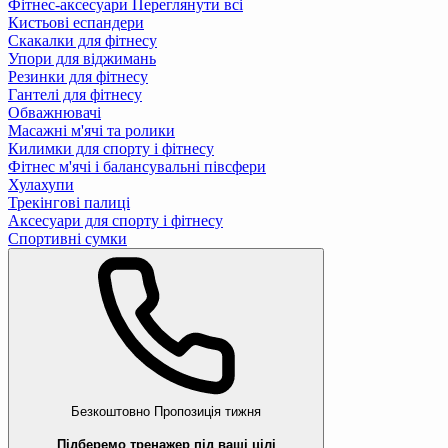
Фітнес-аксесуари
Переглянути всі
Кистьові еспандери
Скакалки для фітнесу
Упори для віджимань
Резинки для фітнесу
Гантелі для фітнесу
Обважнювачі
Масажні м'ячі та ролики
Килимки для спорту і фітнесу
Фітнес м'ячі і балансувальні півсфери
Хулахупи
Трекінгові палиці
Аксесуари для спорту і фітнесу
Спортивні сумки
Безкоштовно
Пропозиція тижня
Підберемо тренажер під ваші цілі