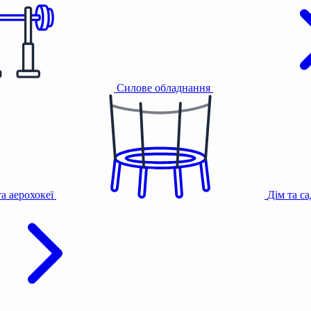
Силове обладнання
та аерохокеї
Дім та с