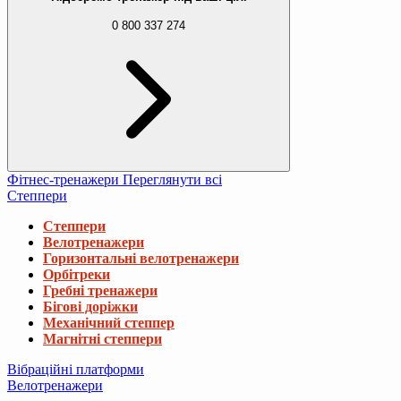
0 800 337 274
Фітнес-тренажери
Переглянути всі
Степпери
Степпери
Велотренажери
Горизонтальні велотренажери
Орбітреки
Гребні тренажери
Бігові доріжки
Механічний степпер
Магнітні степпери
Вібраційні платформи
Велотренажери