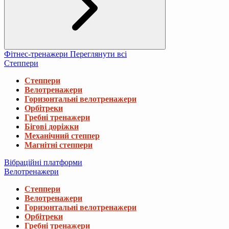
Фітнес-тренажери
Переглянути всі
Степпери
Степпери
Велотренажери
Горизонтальні велотренажери
Орбітреки
Гребні тренажери
Бігові доріжки
Механічний степпер
Магнітні степпери
Вібраційні платформи
Велотренажери
Степпери
Велотренажери
Горизонтальні велотренажери
Орбітреки
Гребні тренажери