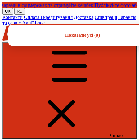
ми в соцмережах та отримуйте кешбек!
Публікуйте фото або віде
UK
RU
Контакти
Оплата і кредитування
Доставка
Співпраця
Гарантія
та сервіс
Акції
Блог
Показати усі (
0
)
Каталог