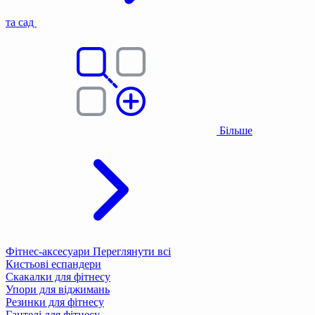
та сад
Більше
Фітнес-аксесуари
Переглянути всі
Кистьові еспандери
Скакалки для фітнесу
Упори для віджимань
Резинки для фітнесу
Гантелі для фітнесу