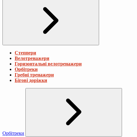
Степпери
Велотренажери
Горизонтальні велотренажери
Орбітреки
Гребні тренажери
Бігові доріжки
Орбітреки