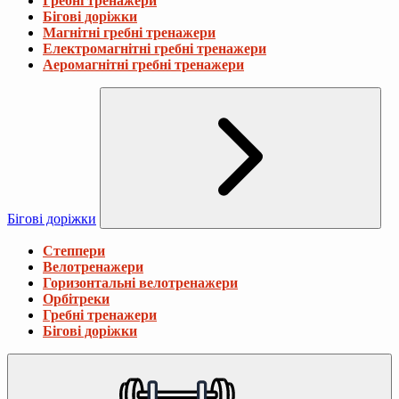
Гребні тренажери
Бігові доріжки
Магнітні гребні тренажери
Електромагнітні гребні тренажери
Аеромагнітні гребні тренажери
Бігові доріжки
Степпери
Велотренажери
Горизонтальні велотренажери
Орбітреки
Гребні тренажери
Бігові доріжки