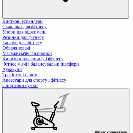
Кистьові еспандери
Скакалки для фітнесу
Упори для віджимань
Резинки для фітнесу
Гантелі для фітнесу
Обважнювачі
Масажні м'ячі та ролики
Килимки для спорту і фітнесу
Фітнес м'ячі і балансувальні півсфери
Хулахупи
Трекінгові палиці
Аксесуари для спорту і фітнесу
Спортивні сумки
Фітнес-тренажери