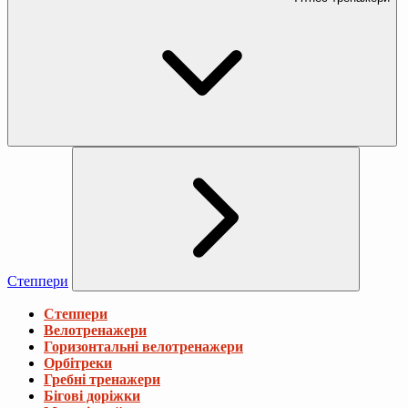
Степпери
Степпери
Велотренажери
Горизонтальні велотренажери
Орбітреки
Гребні тренажери
Бігові доріжки