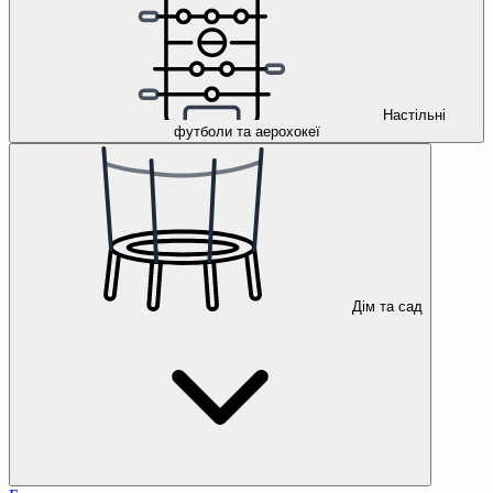
Настільні
футболи та аерохокеї
Дім та сад