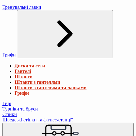
Тренувальні лавки
Грифи
Диски та сети
Гантелі
Штанги
Штанги з гантелями
Штанги з гантелями та лавками
Грифи
Гирі
Турніки та бруси
Стійки
Шведські стінки та фітнес-станції