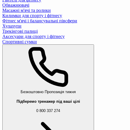
Обважнювачі
Масажні м'ячі та ролики
Килимки для спорту і фітнесу
Фітнес м'ячі і балансувальні півсфери
Хулахупи
Трекінгові палиці
Аксесуари для спорту і фітнесу
Спортивні сумки
Безкоштовно
Пропозиція тижня
Підберемо тренажер під ваші цілі
0 800 337 274