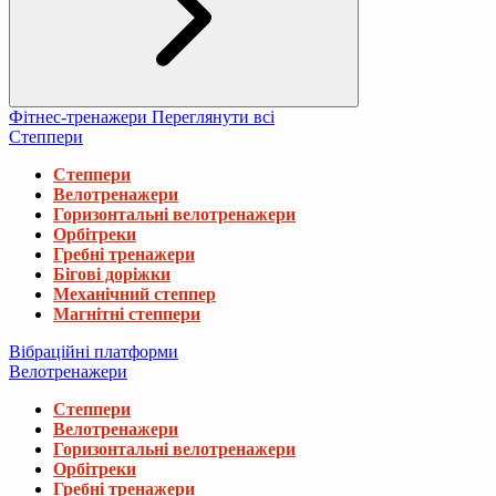
Фітнес-тренажери
Переглянути всі
Степпери
Степпери
Велотренажери
Горизонтальні велотренажери
Орбітреки
Гребні тренажери
Бігові доріжки
Механічний степпер
Магнітні степпери
Вібраційні платформи
Велотренажери
Степпери
Велотренажери
Горизонтальні велотренажери
Орбітреки
Гребні тренажери