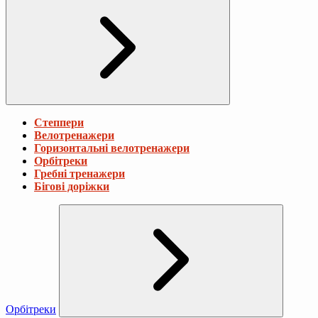
Степпери
Велотренажери
Горизонтальні велотренажери
Орбітреки
Гребні тренажери
Бігові доріжки
Орбітреки