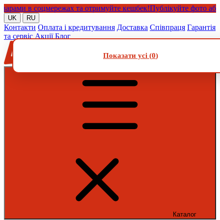
ами в соцмережах та отримуйте кешбек!
Публікуйте фото або від
UK
RU
Контакти
Оплата і кредитування
Доставка
Співпраця
Гарантія
та сервіс
Акції
Блог
Показати усі (
0
)
Каталог