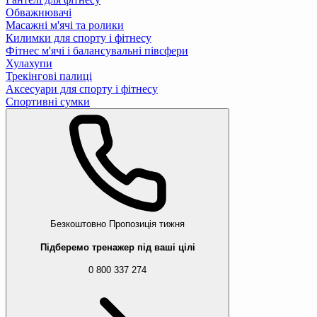
Обважнювачі
Масажні м'ячі та ролики
Килимки для спорту і фітнесу
Фітнес м'ячі і балансувальні півсфери
Хулахупи
Трекінгові палиці
Аксесуари для спорту і фітнесу
Спортивні сумки
Безкоштовно
Пропозиція тижня
Підберемо тренажер під ваші цілі
0 800 337 274