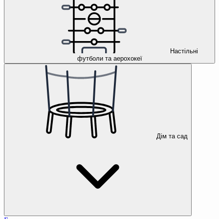
Настільні
футболи та аерохокеї
Дім та сад