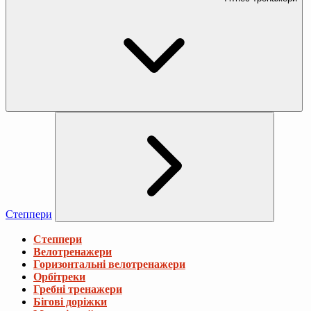
Степпери
Степпери
Велотренажери
Горизонтальні велотренажери
Орбітреки
Гребні тренажери
Бігові доріжки