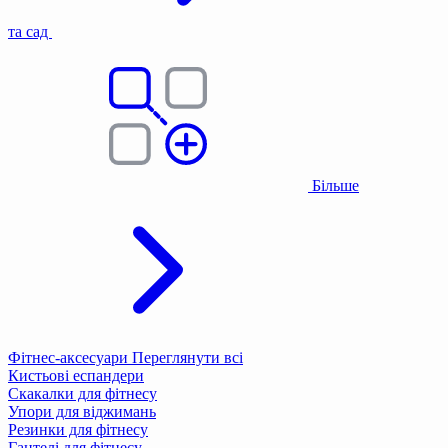
та сад
Більше
Фітнес-аксесуари
Переглянути всі
Кистьові еспандери
Скакалки для фітнесу
Упори для віджимань
Резинки для фітнесу
Гантелі для фітнесу