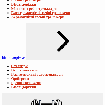
Гребні тренажери
Бігові доріжки
Магнітні гребні тренажери
Електромагнітні гребні тренажери
Аеромагнітні гребні тренажери
Бігові доріжки
Степпери
Велотренажери
Горизонтальні велотренажери
Орбітреки
Гребні тренажери
Бігові доріжки