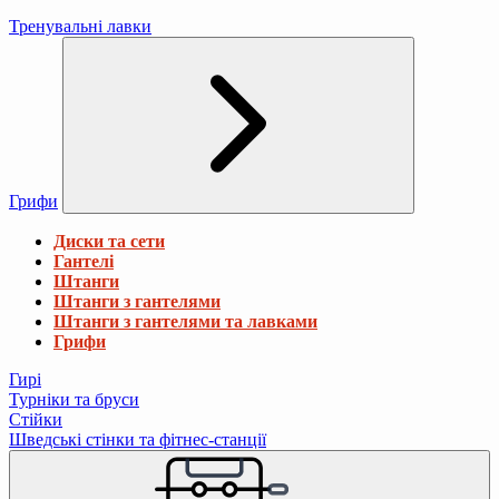
Тренувальні лавки
Грифи
Диски та сети
Гантелі
Штанги
Штанги з гантелями
Штанги з гантелями та лавками
Грифи
Гирі
Турніки та бруси
Стійки
Шведські стінки та фітнес-станції