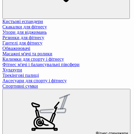
Кистьові еспандери
Скакалки для фітнесу
Упори для віджимань
Резинки для фітнесу
Гантелі для фітнесу
Обважнювачі
Масажні м'ячі та ролики
Килимки для спорту і фітнесу
Фітнес м'ячі і балансувальні півсфери
Хулахупи
Трекінгові палиці
Аксесуари для спорту і фітнесу
Спортивні сумки
Фітнес-тренажери