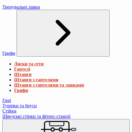
Тренувальні лавки
Грифи
Диски та сети
Гантелі
Штанги
Штанги з гантелями
Штанги з гантелями та лавками
Грифи
Гирі
Турніки та бруси
Стійки
Шведські стінки та фітнес-станції