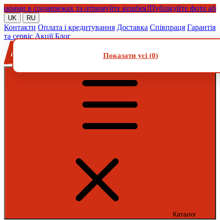
ми в соцмережах та отримуйте кешбек!
Публікуйте фото або віде
UK
RU
Контакти
Оплата і кредитування
Доставка
Співпраця
Гарантія
та сервіс
Акції
Блог
Показати усі (
0
)
Каталог