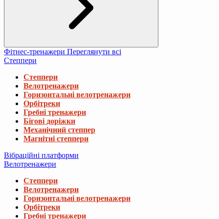
Фітнес-тренажери
Переглянути всі
Степпери
Степпери
Велотренажери
Горизонтальні велотренажери
Орбітреки
Гребні тренажери
Бігові доріжки
Механічний степпер
Магнітні степпери
Вібраційні платформи
Велотренажери
Степпери
Велотренажери
Горизонтальні велотренажери
Орбітреки
Гребні тренажери