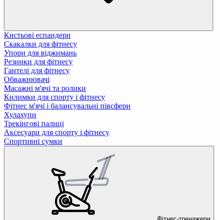
Кистьові еспандери
Скакалки для фітнесу
Упори для віджимань
Резинки для фітнесу
Гантелі для фітнесу
Обважнювачі
Масажні м'ячі та ролики
Килимки для спорту і фітнесу
Фітнес м'ячі і балансувальні півсфери
Хулахупи
Трекінгові палиці
Аксесуари для спорту і фітнесу
Спортивні сумки
Фітнес-тренажери