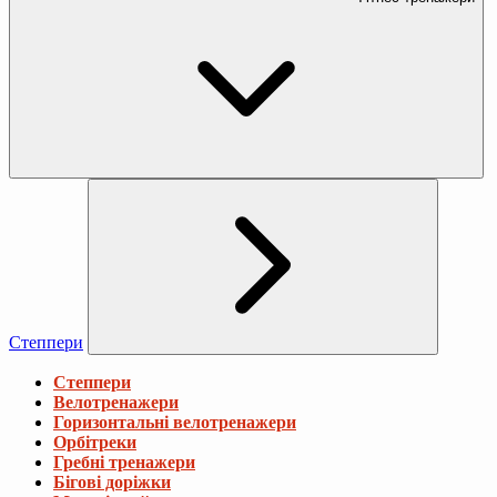
Степпери
Степпери
Велотренажери
Горизонтальні велотренажери
Орбітреки
Гребні тренажери
Бігові доріжки