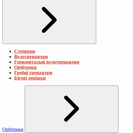
Степпери
Велотренажери
Горизонтальні велотренажери
Орбітреки
Гребні тренажери
Бігові доріжки
Орбітреки