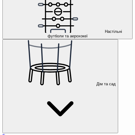
Настільні
футболи та аерохокеї
Дім та сад