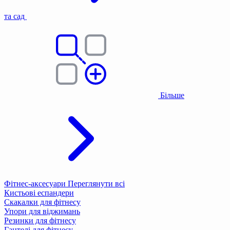
та сад
Більше
Фітнес-аксесуари
Переглянути всі
Кистьові еспандери
Скакалки для фітнесу
Упори для віджимань
Резинки для фітнесу
Гантелі для фітнесу