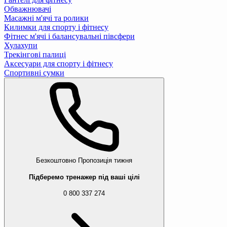
Обважнювачі
Масажні м'ячі та ролики
Килимки для спорту і фітнесу
Фітнес м'ячі і балансувальні півсфери
Хулахупи
Трекінгові палиці
Аксесуари для спорту і фітнесу
Спортивні сумки
Безкоштовно
Пропозиція тижня
Підберемо тренажер під ваші цілі
0 800 337 274