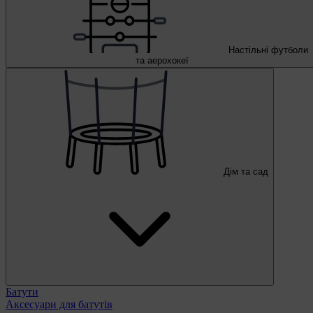
Настільні футболи
та аерохокеї
Дім та сад
Батути
Аксесуари для батутів