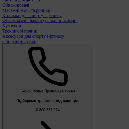
Обважнювачі
Масажні м'ячі та ролики
Килимки для спорту і фітнесу
Фітнес м'ячі і балансувальні півсфери
Хулахупи
Трекінгові палиці
Аксесуари для спорту і фітнесу
Спортивні сумки
Безкоштовно
Пропозиція тижня
Підберемо тренажер під ваші цілі
0 800 337 274