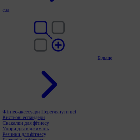
сад
Більше
Фітнес-аксесуари
Переглянути всі
Кистьові еспандери
Скакалки для фітнесу
Упори для віджимань
Резинки для фітнесу
Гантелі для фітнесу