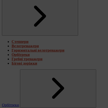
Степпери
Велотренажери
Горизонтальні велотренажери
Орбітреки
Гребні тренажери
Бігові доріжки
Орбітреки