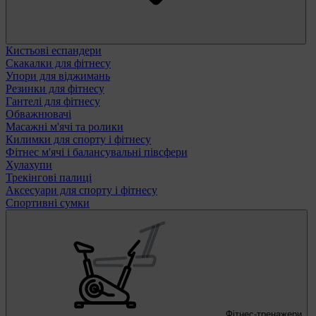
Кистьові еспандери
Скакалки для фітнесу
Упори для віджимань
Резинки для фітнесу
Гантелі для фітнесу
Обважнювачі
Масажні м'ячі та ролики
Килимки для спорту і фітнесу
Фітнес м'ячі і балансувальні півсфери
Хулахупи
Трекінгові палиці
Аксесуари для спорту і фітнесу
Спортивні сумки
Фітнес-тренажери