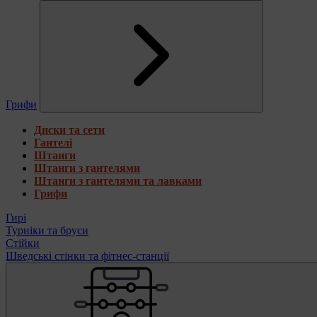
Грифи
Диски та сети
Гантелі
Штанги
Штанги з гантелями
Штанги з гантелями та лавками
Грифи
Гирі
Турніки та бруси
Стійки
Шведські стінки та фітнес-станції