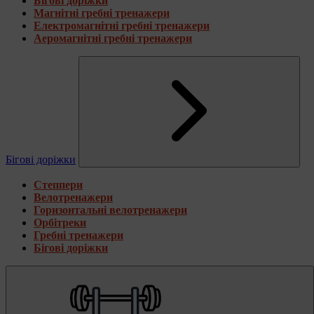
Бігові доріжки
Магнітні гребні тренажери
Електромагнітні гребні тренажери
Аеромагнітні гребні тренажери
Бігові доріжки
Степпери
Велотренажери
Горизонтальні велотренажери
Орбітреки
Гребні тренажери
Бігові доріжки