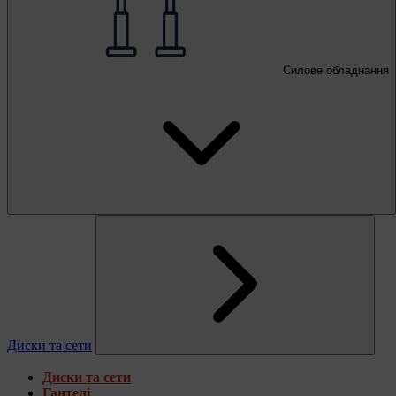
Силове обладнання
Диски та сети
Диски та сети
Гантелі