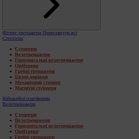
Фітнес-тренажери
Переглянути всі
Степпери
Степпери
Велотренажери
Горизонтальні велотренажери
Орбітреки
Гребні тренажери
Бігові доріжки
Механічний степпер
Магнітні степпери
Вібраційні платформи
Велотренажери
Степпери
Велотренажери
Горизонтальні велотренажери
Орбітреки
Гребні тренажери