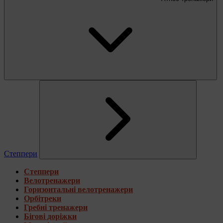
Степпери
Степпери
Велотренажери
Горизонтальні велотренажери
Орбітреки
Гребні тренажери
Бігові доріжки