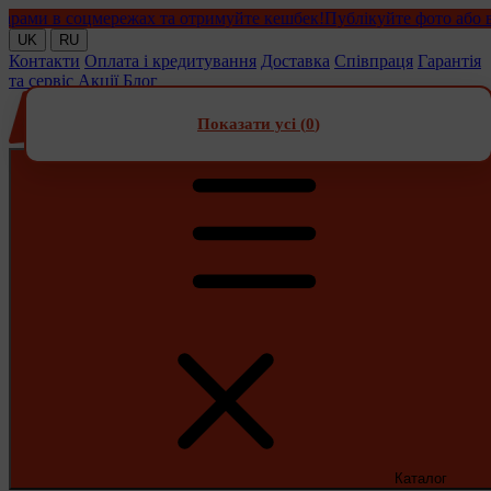
и в соцмережах та отримуйте кешбек!
Публікуйте фото або відео
UK
RU
Контакти
Оплата і кредитування
Доставка
Співпраця
Гарантія
та сервіс
Акції
Блог
Показати усі (
0
)
Каталог