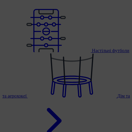
Настільні футболи
та аерохокеї
Дім та