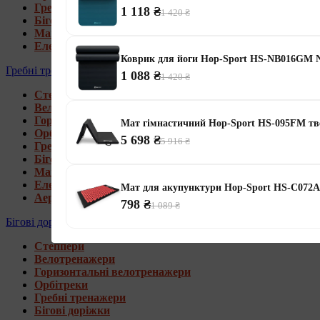
Гребні тренажери
1 118 ₴
1 420 ₴
Бігові доріжки
Магнітні орбітреки
Електромагнітні орбітреки
Коврик для йоги Hop-Sport HS-NB016GM 
Гребні тренажери
1 088 ₴
1 420 ₴
Степпери
Велотренажери
Горизонтальні велотренажери
Мат гімнастичний Hop-Sport HS-095FM тв
Орбітреки
5 698 ₴
5 916 ₴
Гребні тренажери
Бігові доріжки
Магнітні гребні тренажери
Електромагнітні гребні тренажери
Мат для акупунктури Hop-Sport HS-C072
Аеромагнітні гребні тренажери
798 ₴
1 089 ₴
Бігові доріжки
Степпери
Велотренажери
Горизонтальні велотренажери
Орбітреки
Гребні тренажери
Бігові доріжки