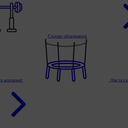
Силове обладнання
та аерохокеї
Дім та с