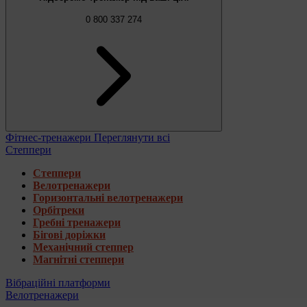
0 800 337 274
Фітнес-тренажери
Переглянути всі
Степпери
Степпери
Велотренажери
Горизонтальні велотренажери
Орбітреки
Гребні тренажери
Бігові доріжки
Механічний степпер
Магнітні степпери
Вібраційні платформи
Велотренажери