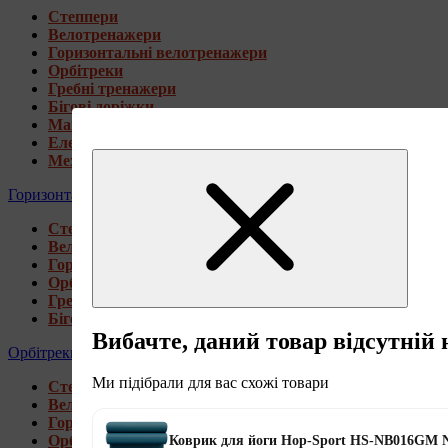
Степпери
Велотренажери
Горизонтальні велотренажери
Орбітреки
Гребні тренажери
Бігові доріжки
Магнітні велотренажери
Електромагнітні велотренажери
Механічні велотренажери
Горизонтальні велотренажери
Степпери
Велотренажери
Горизонтальні велотренажери
Орбітреки
Гребні тренажери
Бігові доріжки
Вибачте, даний товар відсутній 
Орбітреки
Ми підібрали для вас схожі товари
Степпери
Велотренажери
Горизонтальні велотренажери
Орбітреки
Коврик для йоги Hop-Sport HS-NB016GM 