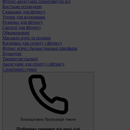
Фітнес-аксесуари
Переглянути всі
Кистьові еспандери
Скакалки для фітнесу
Упори для віджимань
Резинки для фітнесу
Гантелі для фітнесу
Обважнювачі
Масажні м'ячі та ролики
Килимки для спорту і фітнесу
Фітнес м'ячі і балансувальні півсфери
Хулахупи
Трекінгові палиці
Аксесуари для спорту і фітнесу
Спортивні сумки
Безкоштовно
Пропозиція тижня
Підберемо тренажер під ваші цілі