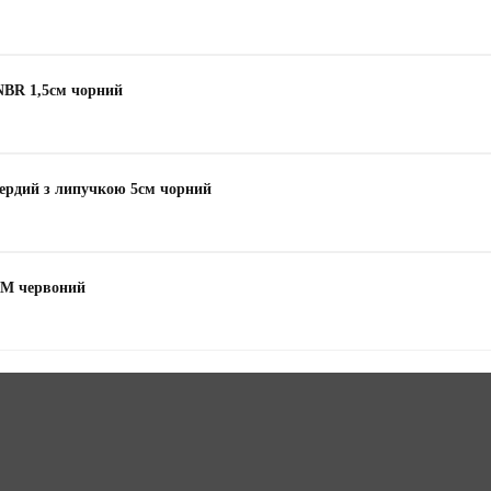
NBR 1,5см чорний
ердий з липучкою 5см чорний
AM червоний