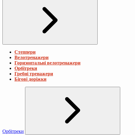
Степпери
Велотренажери
Горизонтальні велотренажери
Орбітреки
Гребні тренажери
Бігові доріжки
Орбітреки