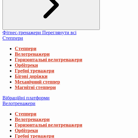
Фітнес-тренажери
Переглянути всі
Степпери
Степпери
Велотренажери
Горизонтальні велотренажери
Орбітреки
Гребні тренажери
Бігові доріжки
Механічний степпер
Магнітні степпери
Вібраційні платформи
Велотренажери
Степпери
Велотренажери
Горизонтальні велотренажери
Орбітреки
Гребні тренажери