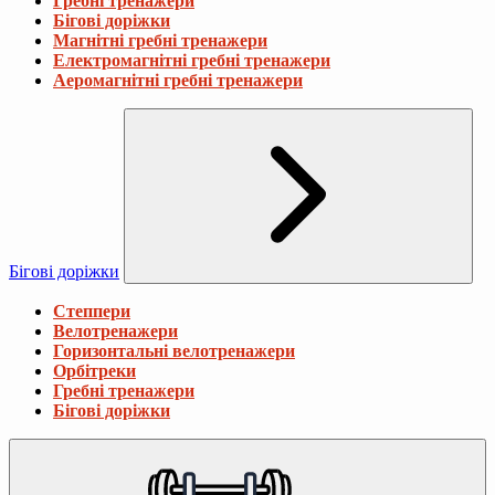
Гребні тренажери
Бігові доріжки
Магнітні гребні тренажери
Електромагнітні гребні тренажери
Аеромагнітні гребні тренажери
Бігові доріжки
Степпери
Велотренажери
Горизонтальні велотренажери
Орбітреки
Гребні тренажери
Бігові доріжки