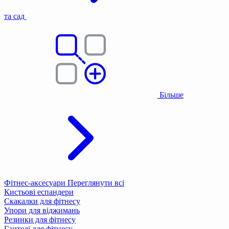
та сад
Більше
Фітнес-аксесуари
Переглянути всі
Кистьові еспандери
Скакалки для фітнесу
Упори для віджимань
Резинки для фітнесу
Гантелі для фітнесу