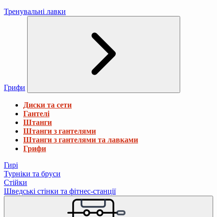
Тренувальні лавки
Грифи
Диски та сети
Гантелі
Штанги
Штанги з гантелями
Штанги з гантелями та лавками
Грифи
Гирі
Турніки та бруси
Стійки
Шведські стінки та фітнес-станції