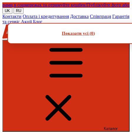
и в соцмережах та отримуйте кешбек!
Публікуйте фото або відео
UK
RU
Контакти
Оплата і кредитування
Доставка
Співпраця
Гарантія
та сервіс
Акції
Блог
Показати усі (
0
)
Каталог