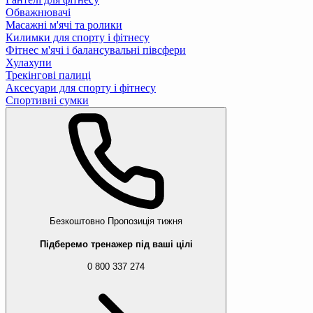
Обважнювачі
Масажні м'ячі та ролики
Килимки для спорту і фітнесу
Фітнес м'ячі і балансувальні півсфери
Хулахупи
Трекінгові палиці
Аксесуари для спорту і фітнесу
Спортивні сумки
Безкоштовно
Пропозиція тижня
Підберемо тренажер під ваші цілі
0 800 337 274