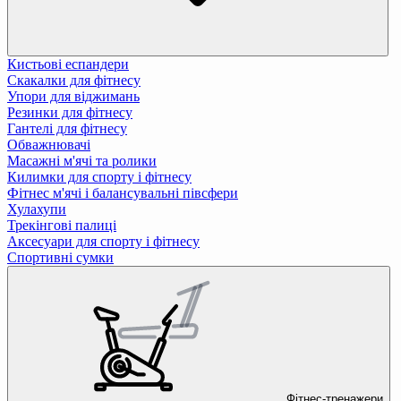
Кистьові еспандери
Скакалки для фітнесу
Упори для віджимань
Резинки для фітнесу
Гантелі для фітнесу
Обважнювачі
Масажні м'ячі та ролики
Килимки для спорту і фітнесу
Фітнес м'ячі і балансувальні півсфери
Хулахупи
Трекінгові палиці
Аксесуари для спорту і фітнесу
Спортивні сумки
Фітнес-тренажери