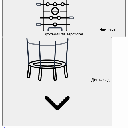
Настільні
футболи та аерохокеї
Дім та сад