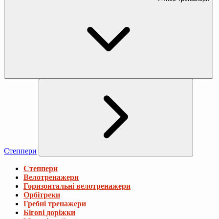
Степпери
Степпери
Велотренажери
Горизонтальні велотренажери
Орбітреки
Гребні тренажери
Бігові доріжки