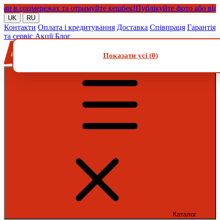
 соцмережах та отримуйте кешбек!
Публікуйте фото або відео з н
UK
RU
Контакти
Оплата і кредитування
Доставка
Співпраця
Гарантія
та сервіс
Акції
Блог
Показати усі (
0
)
Каталог