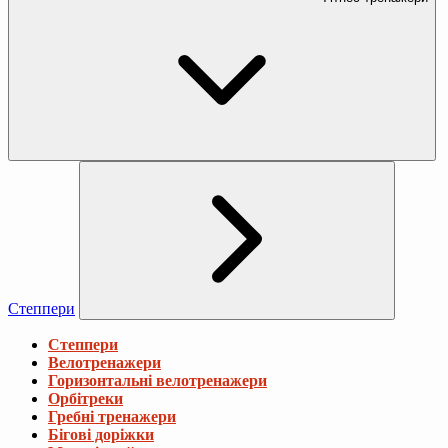
Степпери
Степпери
Велотренажери
Горизонтальні велотренажери
Орбітреки
Гребні тренажери
Бігові доріжки