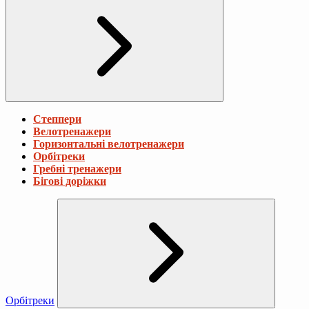
Степпери
Велотренажери
Горизонтальні велотренажери
Орбітреки
Гребні тренажери
Бігові доріжки
Орбітреки