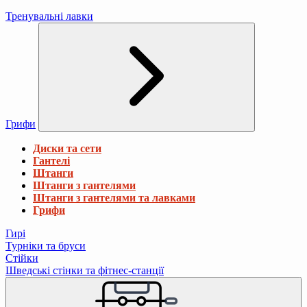
Тренувальні лавки
Грифи
Диски та сети
Гантелі
Штанги
Штанги з гантелями
Штанги з гантелями та лавками
Грифи
Гирі
Турніки та бруси
Стійки
Шведські стінки та фітнес-станції