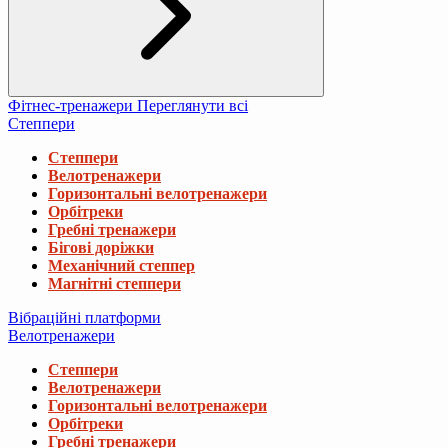
Фітнес-тренажери
Переглянути всі
Степпери
Степпери
Велотренажери
Горизонтальні велотренажери
Орбітреки
Гребні тренажери
Бігові доріжки
Механічний степпер
Магнітні степпери
Вібраційні платформи
Велотренажери
Степпери
Велотренажери
Горизонтальні велотренажери
Орбітреки
Гребні тренажери