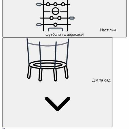
Настільні
футболи та аерохокеї
Дім та сад