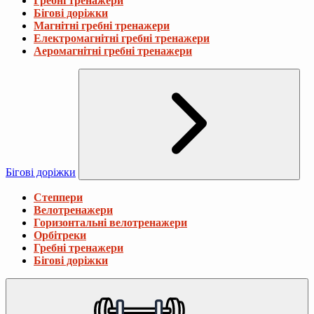
Гребні тренажери
Бігові доріжки
Магнітні гребні тренажери
Електромагнітні гребні тренажери
Аеромагнітні гребні тренажери
Бігові доріжки
Степпери
Велотренажери
Горизонтальні велотренажери
Орбітреки
Гребні тренажери
Бігові доріжки