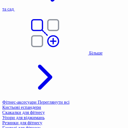
та сад
Більше
Фітнес-аксесуари
Переглянути всі
Кистьові еспандери
Скакалки для фітнесу
Упори для віджимань
Резинки для фітнесу
Гантелі для фітнесу