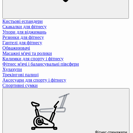
Кистьові еспандери
Скакалки для фітнесу
Упори для віджимань
Резинки для фітнесу
Гантелі для фітнесу
Обважнювачі
Масажні м'ячі та ролики
Килимки для спорту і фітнесу
Фітнес м'ячі і балансувальні півсфери
Хулахупи
Трекінгові палиці
Аксесуари для спорту і фітнесу
Спортивні сумки
Фітнес-тренажери