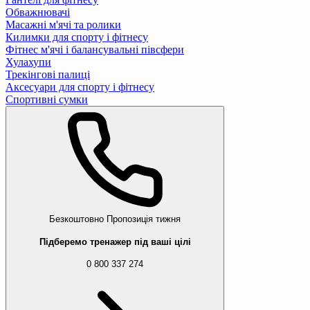
Обважнювачі
Масажні м'ячі та ролики
Килимки для спорту і фітнесу
Фітнес м'ячі і балансувальні півсфери
Хулахупи
Трекінгові палиці
Аксесуари для спорту і фітнесу
Спортивні сумки
Безкоштовно
Пропозиція тижня
Підберемо тренажер під ваші цілі
0 800 337 274