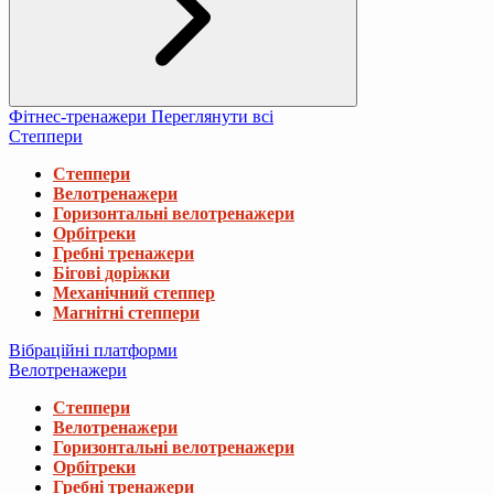
Фітнес-тренажери
Переглянути всі
Степпери
Степпери
Велотренажери
Горизонтальні велотренажери
Орбітреки
Гребні тренажери
Бігові доріжки
Механічний степпер
Магнітні степпери
Вібраційні платформи
Велотренажери
Степпери
Велотренажери
Горизонтальні велотренажери
Орбітреки
Гребні тренажери