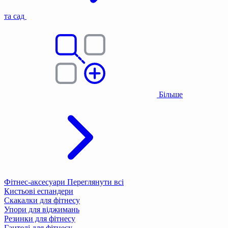
та сад
Більше
Фітнес-аксесуари
Переглянути всі
Кистьові еспандери
Скакалки для фітнесу
Упори для віджимань
Резинки для фітнесу
Гантелі для фітнесу