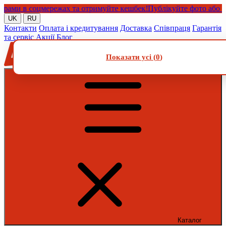
и в соцмережах та отримуйте кешбек!
Публікуйте фото або відео 
UK
RU
Контакти
Оплата і кредитування
Доставка
Співпраця
Гарантія
та сервіс
Акції
Блог
Показати усі (
0
)
Каталог