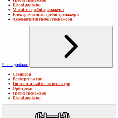
Гребні тренажери
Бігові доріжки
Магнітні гребні тренажери
Електромагнітні гребні тренажери
Аеромагнітні гребні тренажери
Бігові доріжки
Степпери
Велотренажери
Горизонтальні велотренажери
Орбітреки
Гребні тренажери
Бігові доріжки