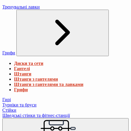
Тренувальні лавки
Грифи
Диски та сети
Гантелі
Штанги
Штанги з гантелями
Штанги з гантелями та лавками
Грифи
Гирі
Турніки та бруси
Стійки
Шведські стінки та фітнес-станції