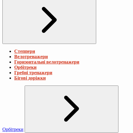
Степпери
Велотренажери
Горизонтальні велотренажери
Орбітреки
Гребні тренажери
Бігові доріжки
Орбітреки