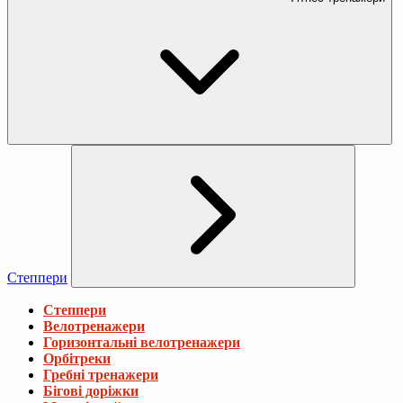
Степпери
Степпери
Велотренажери
Горизонтальні велотренажери
Орбітреки
Гребні тренажери
Бігові доріжки