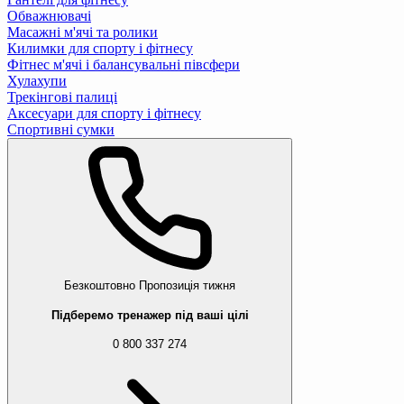
Обважнювачі
Масажні м'ячі та ролики
Килимки для спорту і фітнесу
Фітнес м'ячі і балансувальні півсфери
Хулахупи
Трекінгові палиці
Аксесуари для спорту і фітнесу
Спортивні сумки
Безкоштовно
Пропозиція тижня
Підберемо тренажер під ваші цілі
0 800 337 274