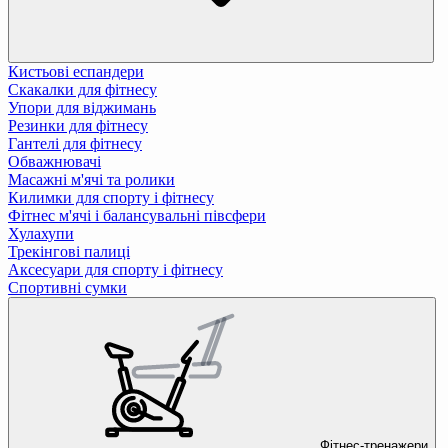
Кистьові еспандери
Скакалки для фітнесу
Упори для віджимань
Резинки для фітнесу
Гантелі для фітнесу
Обважнювачі
Масажні м'ячі та ролики
Килимки для спорту і фітнесу
Фітнес м'ячі і балансувальні півсфери
Хулахупи
Трекінгові палиці
Аксесуари для спорту і фітнесу
Спортивні сумки
Фітнес-тренажери