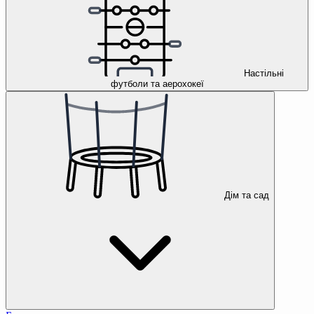
Настільні
футболи та аерохокеї
Дім та сад