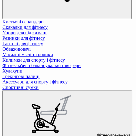
Кистьові еспандери
Скакалки для фітнесу
Упори для віджимань
Резинки для фітнесу
Гантелі для фітнесу
Обважнювачі
Масажні м'ячі та ролики
Килимки для спорту і фітнесу
Фітнес м'ячі і балансувальні півсфери
Хулахупи
Трекінгові палиці
Аксесуари для спорту і фітнесу
Спортивні сумки
Фітнес-тренажери