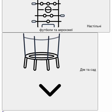
Настільні
футболи та аерохокеї
Дім та сад