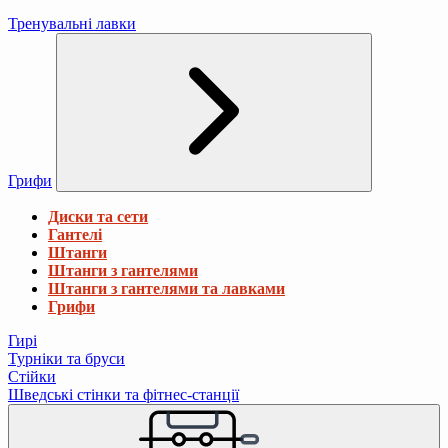
Тренувальні лавки
Грифи
Диски та сети
Гантелі
Штанги
Штанги з гантелями
Штанги з гантелями та лавками
Грифи
Гирі
Турніки та бруси
Стійки
Шведські стінки та фітнес-станції