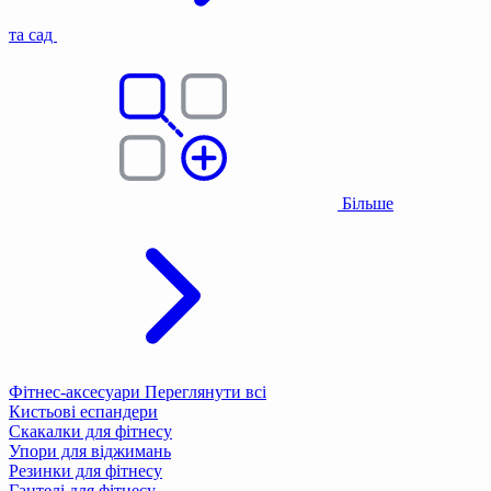
та сад
Більше
Фітнес-аксесуари
Переглянути всі
Кистьові еспандери
Скакалки для фітнесу
Упори для віджимань
Резинки для фітнесу
Гантелі для фітнесу