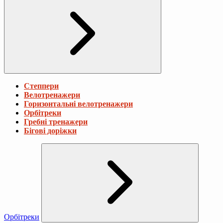
Степпери
Велотренажери
Горизонтальні велотренажери
Орбітреки
Гребні тренажери
Бігові доріжки
Орбітреки