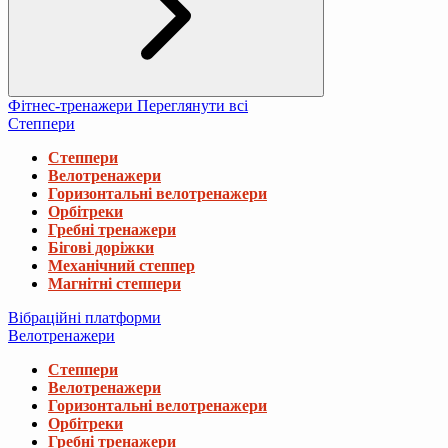
Фітнес-тренажери
Переглянути всі
Степпери
Степпери
Велотренажери
Горизонтальні велотренажери
Орбітреки
Гребні тренажери
Бігові доріжки
Механічний степпер
Магнітні степпери
Вібраційні платформи
Велотренажери
Степпери
Велотренажери
Горизонтальні велотренажери
Орбітреки
Гребні тренажери