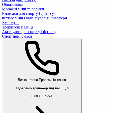
Обважнювачі
Масажні м'ячі та ролики
Килимки для спорту і фітнесу
Фітнес м'ячі і балансувальні півсфери
Хулахупи
Трекінгові палиці
Аксесуари для спорту і фітнесу
Спортивні сумки
Безкоштовно
Пропозиція тижня
Підберемо тренажер під ваші цілі
0 800 337 274