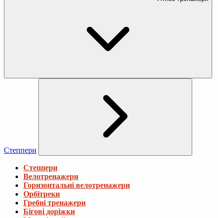
Степпери
Степпери
Велотренажери
Горизонтальні велотренажери
Орбітреки
Гребні тренажери
Бігові доріжки