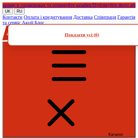
ми в соцмережах та отримуйте кешбек!
Публікуйте фото або віде
UK
RU
Контакти
Оплата і кредитування
Доставка
Співпраця
Гарантія
та сервіс
Акції
Блог
Показати усі (
0
)
Каталог