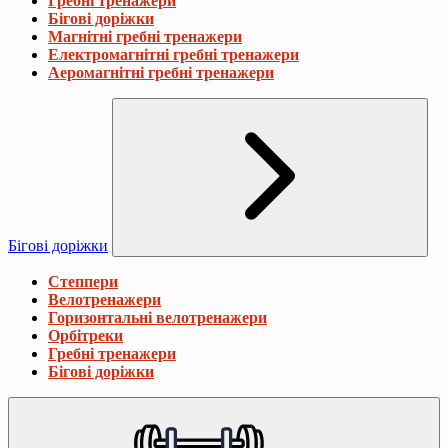
Гребні тренажери
Бігові доріжки
Магнітні гребні тренажери
Електромагнітні гребні тренажери
Аеромагнітні гребні тренажери
Бігові доріжки
Степпери
Велотренажери
Горизонтальні велотренажери
Орбітреки
Гребні тренажери
Бігові доріжки