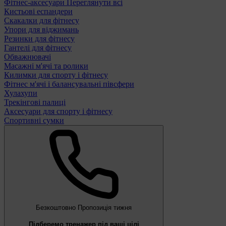
Фітнес-аксесуари
Переглянути всі
Кистьові еспандери
Скакалки для фітнесу
Упори для віджимань
Резинки для фітнесу
Гантелі для фітнесу
Обважнювачі
Масажні м'ячі та ролики
Килимки для спорту і фітнесу
Фітнес м'ячі і балансувальні півсфери
Хулахупи
Трекінгові палиці
Аксесуари для спорту і фітнесу
Спортивні сумки
Безкоштовно
Пропозиція тижня
Підберемо тренажер під ваші цілі