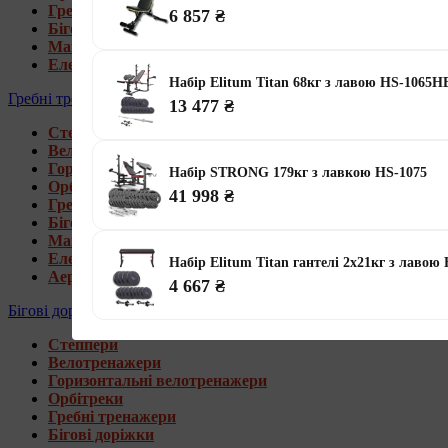
Гребні тренажери
6 857 ₴
Бігові доріжки
Магнітні орбітреки
Електромагнітні орбітреки
Набір Elitum Titan 68кг з лавою HS-1065H
Гребні тренажери
13 477 ₴
Степпери
Велотренажери
Горизонтальні велотренажери
Набір STRONG 179кг з лавкою HS-1075
Орбітреки
41 998 ₴
Гребні тренажери
Бігові доріжки
Магнітні гребні тренажери
Електромагнітні гребні тренажери
Набір Elitum Titan гантелі 2х21кг з лавою
Аеромагнітні гребні тренажери
4 667 ₴
Бігові доріжки
Степпери
Велотренажери
Горизонтальні велотренажери
Орбітреки
Гребні тренажери
Бігові доріжки