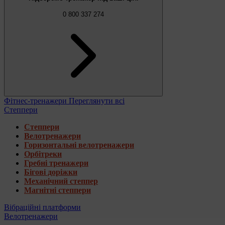
0 800 337 274
Фітнес-тренажери
Переглянути всі
Степпери
Степпери
Велотренажери
Горизонтальні велотренажери
Орбітреки
Гребні тренажери
Бігові доріжки
Механічний степпер
Магнітні степпери
Вібраційні платформи
Велотренажери