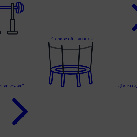
Силове обладнання
та аерохокеї
Дім та с