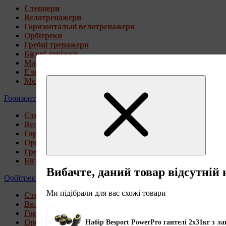
Степпери
Велотренажери
Горизонтальні велотренажери
Орбітреки
Гребні тренажери
Бігові доріжки
Магнітні велотренажери
Електромагнітні велотренажери
Механічні велотренажери
Горизонтальні велотренажери
Степпери
Велотренажери
Горизонтальні велотренажери
Орбітреки
Гребні тренажери
Бігові доріжки
Вибачте, даний товар відсутній 
Орбітреки
Ми підібрали для вас схожі товари
Степпери
Велотренажери
Горизонтальні велотренажери
Орбітреки
Набір Besport PowerPro гантелі 2х31кг з 