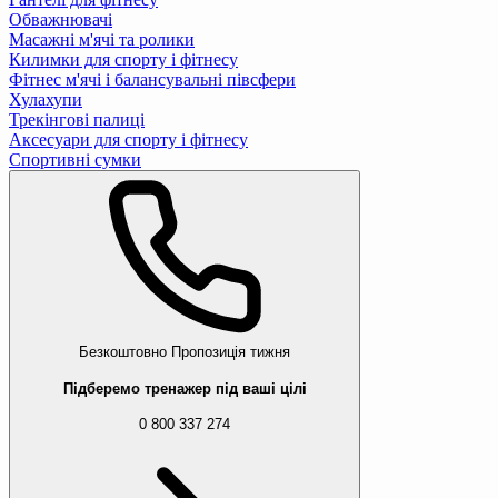
Обважнювачі
Масажні м'ячі та ролики
Килимки для спорту і фітнесу
Фітнес м'ячі і балансувальні півсфери
Хулахупи
Трекінгові палиці
Аксесуари для спорту і фітнесу
Спортивні сумки
Безкоштовно
Пропозиція тижня
Підберемо тренажер під ваші цілі
0 800 337 274