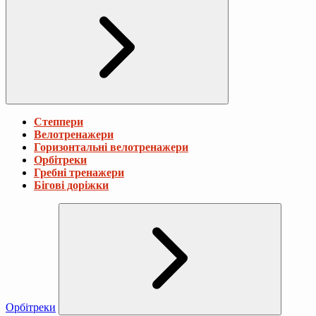
Степпери
Велотренажери
Горизонтальні велотренажери
Орбітреки
Гребні тренажери
Бігові доріжки
Орбітреки