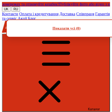
мережах та отримуйте кешбек!
Публікуйте фото або відео з нашим
UK
RU
Контакти
Оплата і кредитування
Доставка
Співпраця
Гарантія
та сервіс
Акції
Блог
Показати усі (
0
)
Каталог