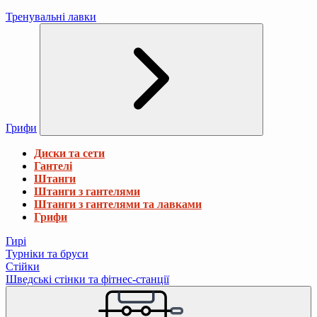
Тренувальні лавки
Грифи
Диски та сети
Гантелі
Штанги
Штанги з гантелями
Штанги з гантелями та лавками
Грифи
Гирі
Турніки та бруси
Стійки
Шведські стінки та фітнес-станції