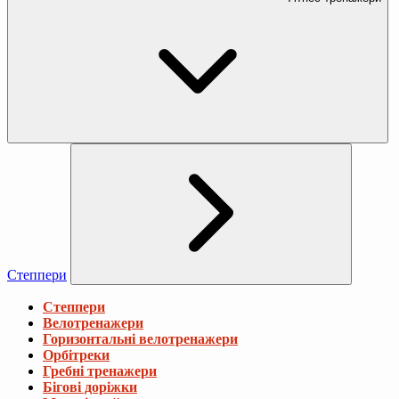
Степпери
Степпери
Велотренажери
Горизонтальні велотренажери
Орбітреки
Гребні тренажери
Бігові доріжки