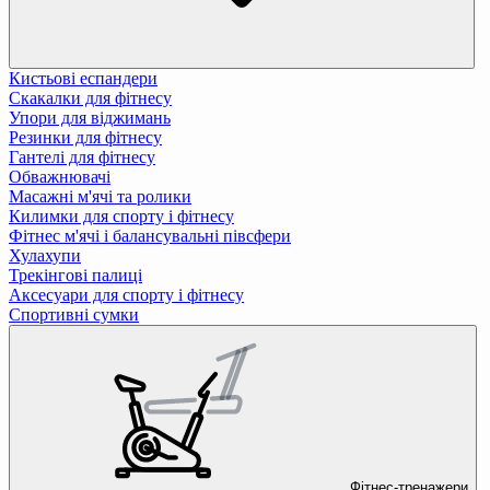
Кистьові еспандери
Скакалки для фітнесу
Упори для віджимань
Резинки для фітнесу
Гантелі для фітнесу
Обважнювачі
Масажні м'ячі та ролики
Килимки для спорту і фітнесу
Фітнес м'ячі і балансувальні півсфери
Хулахупи
Трекінгові палиці
Аксесуари для спорту і фітнесу
Спортивні сумки
Фітнес-тренажери