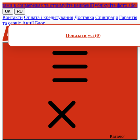
ми в соцмережах та отримуйте кешбек!
Публікуйте фото або відео
UK
RU
Контакти
Оплата і кредитування
Доставка
Співпраця
Гарантія
та сервіс
Акції
Блог
Показати усі (
0
)
Каталог