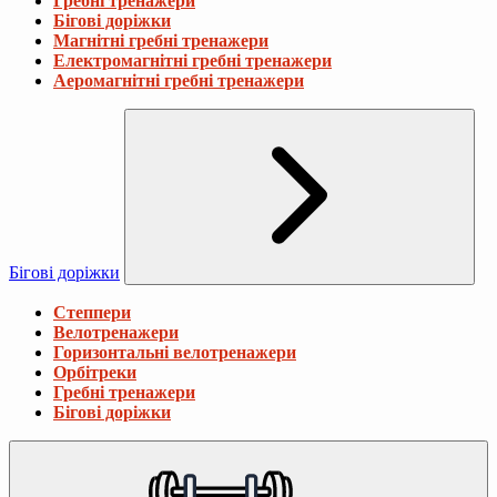
Гребні тренажери
Бігові доріжки
Магнітні гребні тренажери
Електромагнітні гребні тренажери
Аеромагнітні гребні тренажери
Бігові доріжки
Степпери
Велотренажери
Горизонтальні велотренажери
Орбітреки
Гребні тренажери
Бігові доріжки