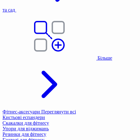
та сад
Більше
Фітнес-аксесуари
Переглянути всі
Кистьові еспандери
Скакалки для фітнесу
Упори для віджимань
Резинки для фітнесу
Гантелі для фітнесу