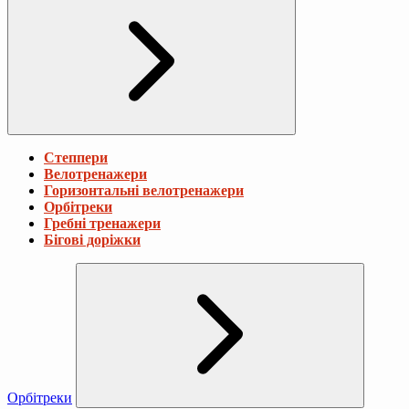
Степпери
Велотренажери
Горизонтальні велотренажери
Орбітреки
Гребні тренажери
Бігові доріжки
Орбітреки