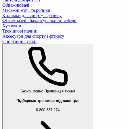
Обважнювачі
Масажні м'ячі та ролики
Килимки для спорту і фітнесу
Фітнес м'ячі і балансувальні півсфери
Хулахупи
Трекінгові палиці
Аксесуари для спорту і фітнесу
Спортивні сумки
Безкоштовно
Пропозиція тижня
Підберемо тренажер під ваші цілі
0 800 337 274