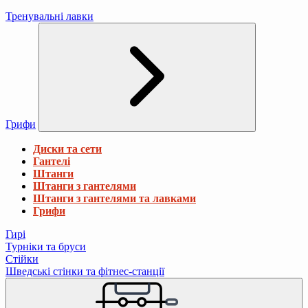
Тренувальні лавки
Грифи
Диски та сети
Гантелі
Штанги
Штанги з гантелями
Штанги з гантелями та лавками
Грифи
Гирі
Турніки та бруси
Стійки
Шведські стінки та фітнес-станції