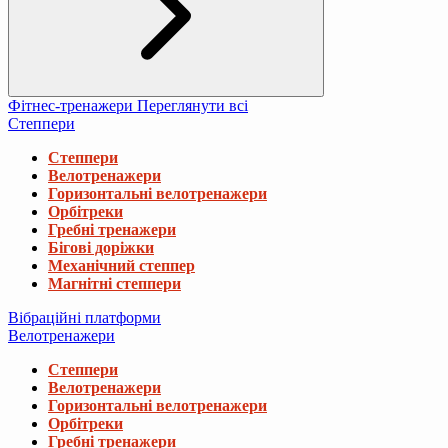
Фітнес-тренажери
Переглянути всі
Степпери
Степпери
Велотренажери
Горизонтальні велотренажери
Орбітреки
Гребні тренажери
Бігові доріжки
Механічний степпер
Магнітні степпери
Вібраційні платформи
Велотренажери
Степпери
Велотренажери
Горизонтальні велотренажери
Орбітреки
Гребні тренажери