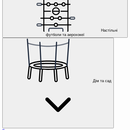
Настільні
футболи та аерохокеї
Дім та сад